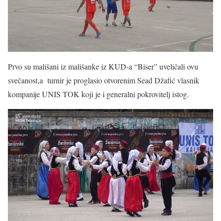
Prvo su mališani iz mališanke iz KUD-a “Biser” uveličali ovu
svečanost,a turnir je proglasio otvorenim Sead Džafić vlasnik
kompanije UNIS TOK koji je i generalni pokrovitelj istog.