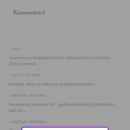
Komentari
SPORT
Juventus na Alajbegovićevom debiju poražen od Intera,
Zmaj učestvov …
KALESIJSKE TEME
Kalesija: Kuća za odmor sa grijanim bazenom
DRUŠTVO I POLITIKA
Na današnji dan prije 101. godine rođen Alija Izetbegović,
lider ko …
DRUŠTVO I POLITIKA