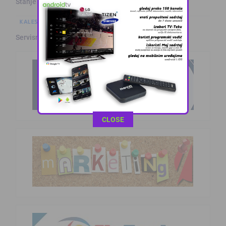
Stanje na putevima
KALESIJSKE TEME
Servisne informacije iz Kalesije (8.8.2026.)
This popup will close in:
9
CLOSE