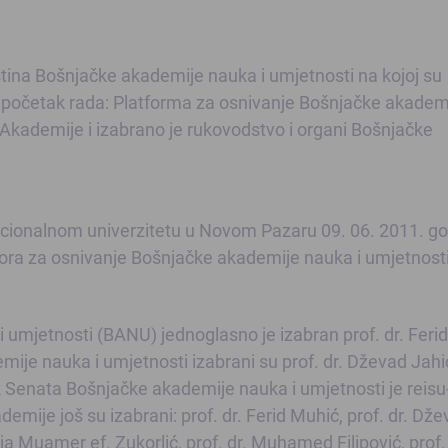
ina Bošnjačke akademije nauka i umjetnosti na kojoj su
 početak rada: Platforma za osnivanje Bošnjačke akadem
Akademije i izabrano je rukovodstvo i organi Bošnjačke
cionalnom univerzitetu u Novom Pazaru 09. 06. 2011. go
bora za osnivanje Bošnjačke akademije nauka i umjetnost
umjetnosti (BANU) jednoglasno je izabran prof. dr. Ferid
ije nauka i umjetnosti izabrani su prof. dr. Dževad Jahić
 Senata Bošnjačke akademije nauka i umjetnosti je reisu-
emije još su izabrani: prof. dr. Ferid Muhić, prof. dr. Dž
a Muamer ef. Zukorlić, prof. dr. Muhamed Filipović, prof. 