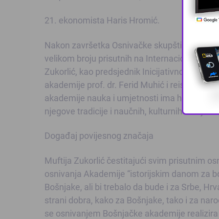
21. ekonomista Haris Hromić.
Nakon završetka Osnivačke skupštine i izbor
velikom broju prisutnih na Internacionalnom 
Zukorlić, kao predsjednik Inicijativnog odbo
akademije prof. dr. Ferid Muhić i reisu-l-ulem
akademije nauka i umjetnosti ima historijski 
njegove tradicije i naučnih, kulturnih i umjetn
Događaj povijesnog značaja
Muftija Zukorlić čestitajući svim prisutnim 
osnivanja Akademije “istorijskim danom za bošn
Bošnjake, ali bi trebalo da bude i za Srbe, Hr
strani dobra, kako za Bošnjake, tako i za narod
se osnivanjem Bošnjačke akademije realizira