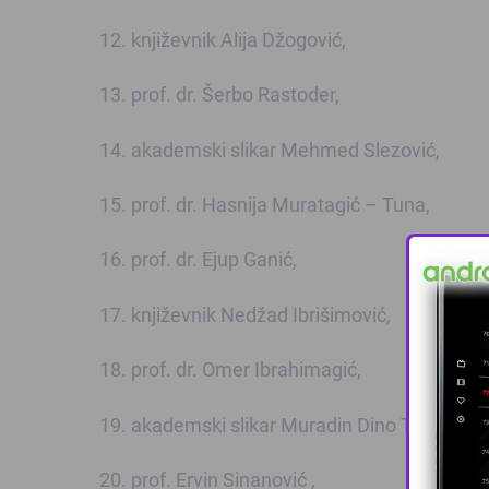
12. književnik Alija Džogović,
13. prof. dr. Šerbo Rastoder,
14. akademski slikar Mehmed Slezović,
15. prof. dr. Hasnija Muratagić – Tuna,
16. prof. dr. Ejup Ganić,
17. književnik Nedžad Ibrišimović,
18. prof. dr. Omer Ibrahimagić,
19. akademski slikar Muradin Dino Trtovac,
20. prof. Ervin Sinanović ,