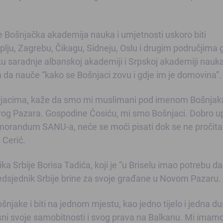
će Bošnjačka akademija nauka i umjetnosti uskoro biti
plju, Zagrebu, Čikagu, Sidneju, Oslu i drugim područjima 
uku saradnje albanskoj akademiji i Srpskoj akademiji nauka
 da nauče “kako se Bošnjaci zovu i gdje im je domovina”.
ošnjacima, kaže da smo mi muslimani pod imenom Bošnjak
og Pazara. Gospodine Ćosiću, mi smo Bošnjaci. Dobro up
emo­randum SANU-a, neće se moći pisati dok se ne pročit
 Cerić.
ka Srbije Borisa Tadića, koji je “u Briselu imao potrebu d
redsjednik Srbije brine za svoje građane u Novom Pazaru.
jake i biti na jednom mjestu, kao jedno tijelo i je­dna duš
vjesni svoje samobitnosti i svog prava na Balkanu. Mi imam