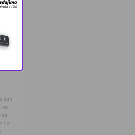
etnosti
r ef.
čke
oda,
je dan
t za
i na
je da
a