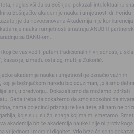
entiteta, naglasivši da su Bošnjaci pokazali intelektualnu sn
iku Bošnjačke akademije nauka i umjetnosti dr. Feridu
kazatelj je da novoosnovana Akademija nije konkurencija
akademije nauka i umjetnosti smatraju ANUBiH partners
le saradnju sa BANU-om.
koji će vas voditi putem tradicionalnih vrijednosti, u skl
, kazao je, između ostalog, muftija Zukorlić.
ačke akademije nauka i umjetnosti je označio važnim
 koji je bošnjačkom narodu bio oduziman, „bili smo defini
dijeljeni, u predvorju… Dokazali smo da možemo izdržati
 ratu. Sada treba da dokažemo da smo sposobni da stva
Istina, nama pojedinci priznaju te kvalitete, ali nam ne pri
oligarhija, koje su u službi snaga kojima mi smetamo. Sme
va akademija bit će akademija nauke i nije ni protiv koga
a vrijednost i moralni dignitet. Vrlo brzo će se to pokazati