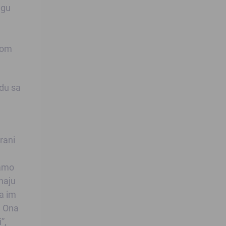
agu
kom
adu sa
rani
ramo
znaju
ta im
. Ona
”,