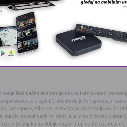
a rukovodstva i organa Bošnjačke akademije nauka i umj
univerzitetu u Novom Pazaru obratili su se muftija Muame
ra, akademik Muhamed Filipović, predsjednik Bošnjačke
a dr. Mustafa ef. Cerić konstatirajući da osnivanje Bošnja
značaj u afirmaciji nacionalnog identiteta bošnjačkog nar
ičkih dostignuća.
This popup will close in:
10
osnivanje Bošnjačke akademije nauka i umjetnosti nazvao 
jačku naciju u cjelini”, ističući da je to najveća je rados
vate, Crnogorce, Albance, zato što će Akademija uvijek bit
 koji živi sa bošnjačkim. Muftija je izrazio čvrsto uvjeren
 težnja Bošnjaka da dobiju važan stup opstanka, očuvanj