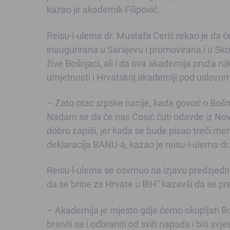
kazao je akademik Filipović.
Reisu-l-ulema dr. Mustafa Cerić rekao je da 
inaugurirana u Sarajevu i promovirana i u Sko
žive Bošnjaci, ali i da ova akademija pruža r
umjetnosti i Hrvatskoj akademiji pod uslovom
– Zato otac srpske nacije, kada govori o B
Nadam se da će nas Ćosić čuti odavde iz Nov
dobro zapiši, jer kada se bude pisao treći m
deklaracija BANU-a, kazao je reisu-l-ulema dr.
Reisu-l-ulema se osvrnuo na izjavu predsjedni
da se brine za Hrvate u BiH” kazavši da se p
– Akademija je mjesto gdje ćemo okupljati Bošn
braniti se i odbraniti od svih napada i biti s