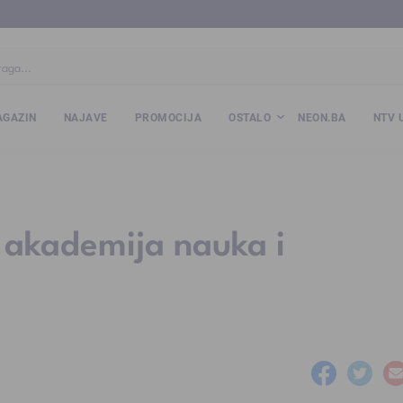
ba
www.kalesija.com
www.zvornik.ba
www.zivinice.org
www.kale
GAZIN
NAJAVE
PROMOCIJA
OSTALO
NEON.BA
NTV 
akademija nauka i