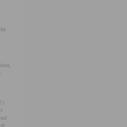
ija
dine,
i
 i
l-
evad
dr.