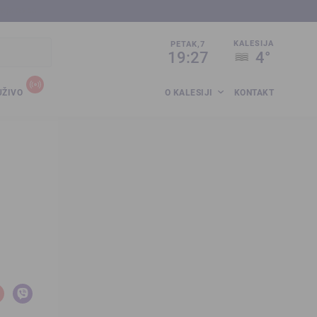
sija.co.ba
KALESIJA
PETAK,7
19:27
4°
UŽIVO
O KALESIJI
KONTAKT