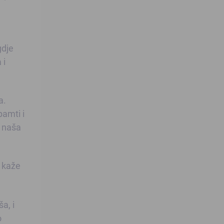
gdje
 i
a.
amti i
a naša
a kaže
a, i
o