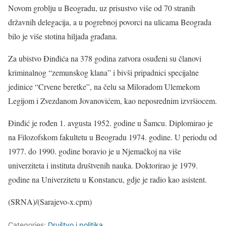
Novom groblju u Beogradu, uz prisustvo više od 70 stranih
državnih delegacija, a u pogrebnoj povorci na ulicama Beograda
bilo je više stotina hiljada građana.
Za ubistvo Đinđića na 378 godina zatvora osuđeni su članovi
kriminalnog “zemunskog klana” i bivši pripadnici specijalne
jedinice “Crvene beretke”, na čelu sa Miloradom Ulemekom
Legijom i Zvezdanom Jovanovićem, kao neposrednim izvršiocem.
Đinđić je rođen 1. avgusta 1952. godine u Šamcu. Diplomirao je
na Filozofskom fakultetu u Beogradu 1974. godine. U periodu od
1977. do 1990. godine boravio je u Njemačkoj na više
univerziteta i instituta društvenih nauka. Doktorirao je 1979.
godine na Univerzitetu u Konstancu, gdje je radio kao asistent.
(SRNA)/(Sarajevo-x.cpm)
Categories:
Društvo i politika