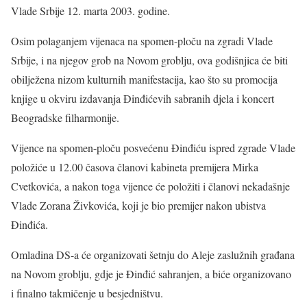
Vlade Srbije 12. marta 2003. godine.
Osim polaganjem vijenaca na spomen-ploču na zgradi Vlade
Srbije, i na njegov grob na Novom groblju, ova godišnjica će biti
obilježena nizom kulturnih manifestacija, kao što su promocija
knjige u okviru izdavanja Đinđićevih sabranih djela i koncert
Beogradske filharmonije.
Vijence na spomen-ploču posvećenu Đinđiću ispred zgrade Vlade
položiće u 12.00 časova članovi kabineta premijera Mirka
Cvetkovića, a nakon toga vijence će položiti i članovi nekadašnje
Vlade Zorana Živkovića, koji je bio premijer nakon ubistva
Đinđića.
Omladina DS-a će organizovati šetnju do Aleje zaslužnih građana
na Novom groblju, gdje je Đinđić sahranjen, a biće organizovano
i finalno takmičenje u besjedništvu.