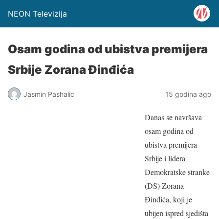
NEON Televizija
Osam godina od ubistva premijera
Srbije Zorana Đinđića
Jasmin Pashalic
15 godina ago
Danas se navršava
osam godina od
ubistva premijera
Srbije i lidera
Demokratske stranke
(DS) Zorana
Đinđića, koji je
ubijen ispred sjedišta