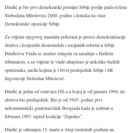
Đinđić je bio prvi demokratski premijer Srbije poslije pada režima
Slobodana Miloševića 2000. godine i dolaska na vlast
Demokratske opozicije Srbije.
Za vrijeme njegovog mandata pokrenut je proces demokratizacije
društva i korjenitih ekonomskih i socijalnih reformi u Srbiji.
Đinđićeva Vlada se snažno zalagala za saradnju s Haškim
tribunalom, a za vrijeme te vlade uhapšeno je nekoliko haških
optuženika, među kojima je i bivši predsjednik Srbije i SR
Jugoslavije Slobodan Milošević.
Đinđić je jedan od osnivača DS-a u kojoj je od januara 1994. do
ubistva bio predsjednik. Bio je od 1945. godine prvi
nekomunistički gradonačelnik Beograda kada je izabran u
februaru 1997. ispred koalicije “Zajedno”.
Đinđić je sahranjen 15. marta u Aleji zaslužnih građana na