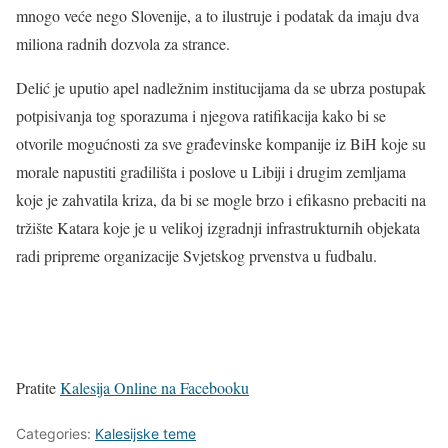
mnogo veće nego Slovenije, a to ilustruje i podatak da imaju dva
miliona radnih dozvola za strance.
Delić je uputio apel nadležnim institucijama da se ubrza postupak
potpisivanja tog sporazuma i njegova ratifikacija kako bi se
otvorile mogućnosti za sve građevinske kompanije iz BiH koje su
morale napustiti gradilišta i poslove u Libiji i drugim zemljama
koje je zahvatila kriza, da bi se mogle brzo i efikasno prebaciti na
tržište Katara koje je u velikoj izgradnji infrastrukturnih objekata
radi pripreme organizacije Svjetskog prvenstva u fudbalu.
Pratite
Kalesija Online na Facebooku
Categories:
Kalesijske teme