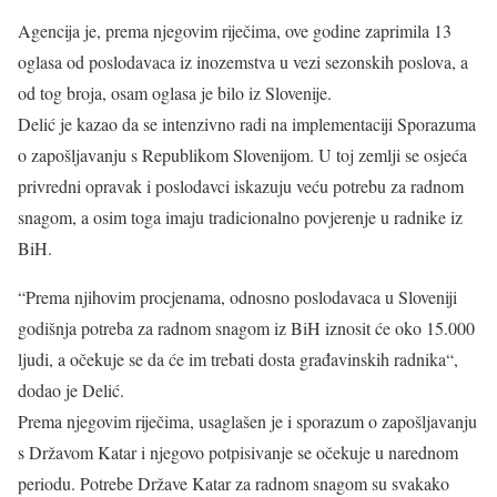
Agencija je, prema njegovim riječima, ove godine zaprimila 13
oglasa od poslodavaca iz inozemstva u vezi sezonskih poslova, a
od tog broja, osam oglasa je bilo iz Slovenije.
Delić je kazao da se intenzivno radi na implementaciji Sporazuma
o zapošljavanju s Republikom Slovenijom. U toj zemlji se osjeća
privredni opravak i poslodavci iskazuju veću potrebu za radnom
snagom, a osim toga imaju tradicionalno povjerenje u radnike iz
BiH.
“Prema njihovim procjenama, odnosno poslodavaca u Sloveniji
godišnja potreba za radnom snagom iz BiH iznosit će oko 15.000
ljudi, a očekuje se da će im trebati dosta građavinskih radnika“,
dodao je Delić.
Prema njegovim riječima, usaglašen je i sporazum o zapošljavanju
s Državom Katar i njegovo potpisivanje se očekuje u narednom
periodu. Potrebe Države Katar za radnom snagom su svakako