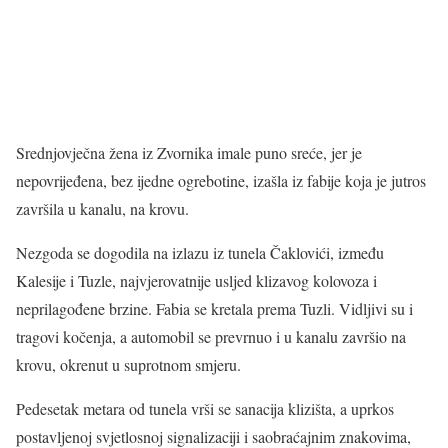
Srednjovječna žena iz Zvornika imale puno sreće, jer je
nepovrijeđena, bez ijedne ogrebotine, izašla iz fabije koja je jutros
završila u kanalu, na krovu.
Nezgoda se dogodila na izlazu iz tunela Čaklovići, između
Kalesije i Tuzle, najvjerovatnije usljed klizavog kolovoza i
neprilagođene brzine. Fabia se kretala prema Tuzli. Vidljivi su i
tragovi kočenja, a automobil se prevrnuo i u kanalu završio na
krovu, okrenut u suprotnom smjeru.
Pedesetak metara od tunela vrši se sanacija klizišta, a uprkos
postavljenoj svjetlosnoj signalizaciji i saobraćajnim znakovima,