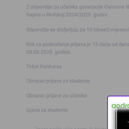
2 stipendije za učenike generacije Osnovne š
Sapna u školskoj 2024/2025. godini.
Stipendije se dodjeljuju za 10 (deset) mjese
Rok za podnošenje prijava je 15 dana od dana 
04.08.2025. godine.
Tekst Konkursa
Obrazac prijave za studente
Obrazac prijave za učenike
Izjava za studente