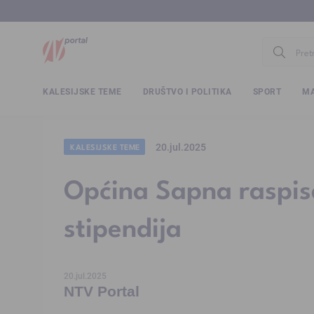
www.ntv.
KALESIJSKE TEME
DRUŠTVO I POLITIKA
SPORT
MA
20.jul.2025
KALESIJSKE TEME
Općina Sapna raspis
stipendija
20.jul.2025
NTV Portal