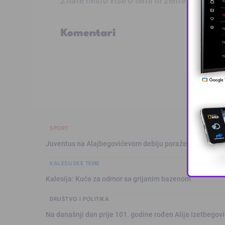
Znate nešto više o temi ili želite prijaviti
Komentari
SPORT
Juventus na Alajbegovićevom debiju poražen od Intera,
KALESIJSKE TEME
Kalesija: Kuća za odmor sa grijanim bazenom
DRUŠTVO I POLITIKA
Na današnji dan prije 101. godine rođen Alija Izetbegović