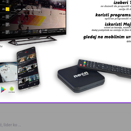
 grešku u tekstu?
 Zmaj učestvov …
This popup will close in:
10
, lider ko …