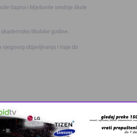
kole Sapna i Mješovite srednje škole
ci akademske/školske godine.
njegovog objavljivanja i traje do