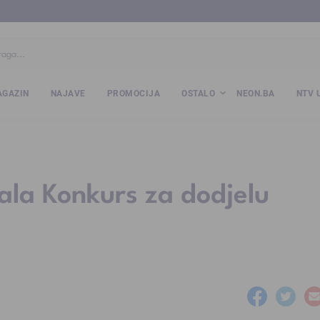
ba
www.kalesija.com
www.zvornik.ba
www.zivinice.org
www.kale
GAZIN
NAJAVE
PROMOCIJA
OSTALO
NEON.BA
NTV 
ala Konkurs za dodjelu