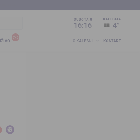
sija.co.ba
KALESIJA
SUBOTA,8
16:16
4°
UŽIVO
O KALESIJI
KONTAKT