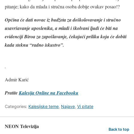
pitanje; kako da mlada i stručna osoba dobije ovakav posao!?
Općina će dati novac iz budžeta za doškolovavanje i stručno
usavršavanje uposlenika, a mladi i školvani ljudi će biti na
evidenciji Biroa za zapošlavanje, čekajući priliku koju će dobiti
kada steknu “radno iskustvo”.
.
Admir Karić
Pratite
Kalesija Online na Facebooku
Categories:
Kalesijske teme
,
Najave
,
Vi pitate
NEON Televizija
Back to top