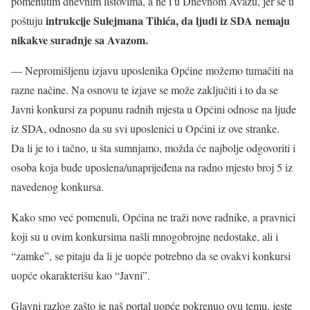
pomenutim dnevnim listovima, a ne i u Dnevnom Avazu, jer se u
intrukcije Sulejmana Tihića, da ljudi iz SDA nemaju
poštuju
nikakve suradnje sa Avazom.
— Nepromišljenu izjavu uposlenika Općine možemo tumačiti na
razne načine. Na osnovu te izjave se može zaključiti i to da se
Javni konkursi za popunu radnih mjesta u Općini odnose na ljude
iz SDA, odnosno da su svi uposlenici u Općini iz ove stranke.
Da li je to i tačno, u šta sumnjamo, možda će najbolje odgovoriti i
osoba koja bude uposlena/unaprijeđena na radno mjesto broj 5 iz
navedenog konkursa.
Kako smo već pomenuli, Općina ne traži nove radnike, a pravnici
koji su u ovim konkursima našli mnogobrojne nedostake, ali i
“zamke”, se pitaju da li je uopće potrebno da se ovakvi konkursi
uopće okarakterišu kao “Javni”.
Glavni razlog zašto je naš portal uopće pokrenuo ovu temu, jeste