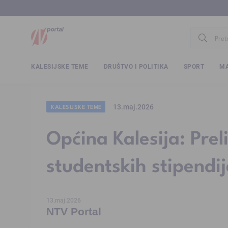
www.ntv.
KALESIJSKE TEME
DRUŠTVO I POLITIKA
SPORT
MA
13.maj.2026
KALESIJSKE TEME
Općina Kalesija: Prel
studentskih stipendi
13.maj.2026
NTV Portal