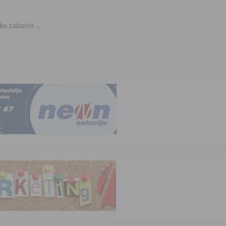
nko zabavio …