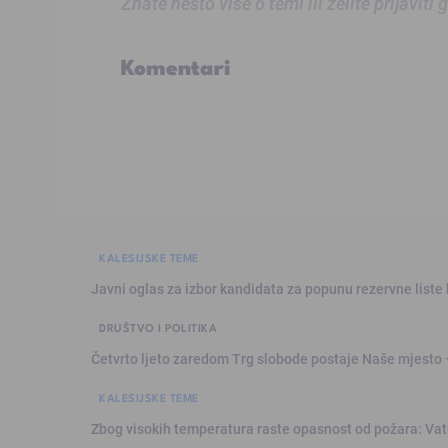
Znate nešto više o temi ili želite prijaviti
Komentari
KALESIJSKE TEME
Javni oglas za izbor kandidata za popunu rezervne liste 
DRUŠTVO I POLITIKA
Četvrto ljeto zaredom Trg slobode postaje Naše mjesto
KALESIJSKE TEME
Zbog visokih temperatura raste opasnost od požara: Vat