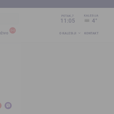
sija.co.ba
KALESIJA
PETAK,7
11:05
4°
UŽIVO
O KALESIJI
KONTAKT