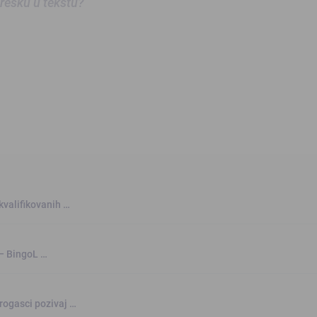
 grešku u tekstu?
kvalifikovanih …
 – BingoL …
rogasci pozivaj …