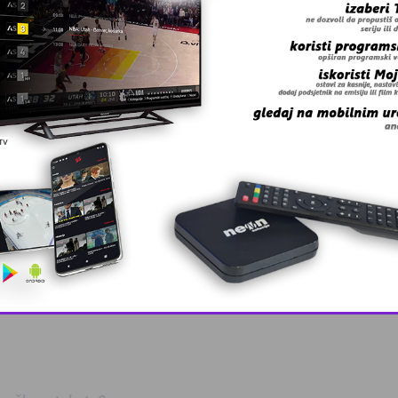
This popup will close in:
10