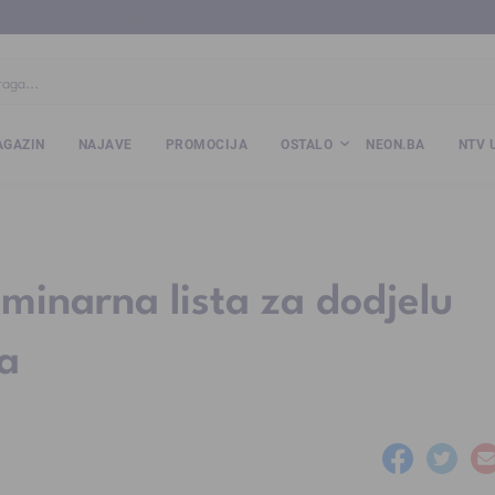
ba
www.kalesija.com
www.zvornik.ba
www.zivinice.org
www.kale
GAZIN
NAJAVE
PROMOCIJA
OSTALO
NEON.BA
NTV 
iminarna lista za dodjelu
ja