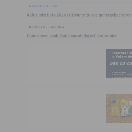
KALESIJSKE TEME
Kalesijsko ljeto 2026 | Uživanje za sve generacije: Šare
DRUŠTVO I POLITIKA
Danas nova saslušanja saradnika MC Srebrenica