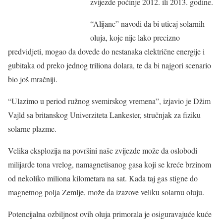
zvijezde počinje 2012. ili 2013. godine.
“Alijanc” navodi da bi uticaj solarnih
oluja, koje nije lako precizno
predvidjeti, mogao da dovede do nestanaka električne energije i
gubitaka od preko jednog triliona dolara, te da bi najgori scenario
bio još mračniji.
“Ulazimo u period ružnog svemirskog vremena”, izjavio je Džim
Vajld sa britanskog Univerziteta Lankester, stručnjak za fiziku
solarne plazme.
Velika eksplozija na površini naše zvijezde može da oslobodi
milijarde tona vrelog, namagnetisanog gasa koji se kreće brzinom
od nekoliko miliona kilometara na sat. Kada taj gas stigne do
magnetnog polja Zemlje, može da izazove veliku solarnu oluju.
Potencijalna ozbiljnost ovih oluja primorala je osiguravajuće kuće