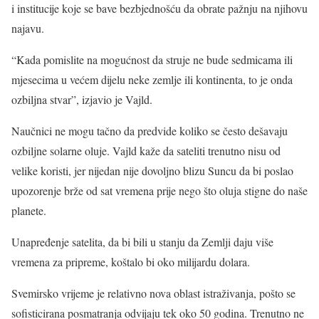
i institucije koje se bave bezbjednošću da obrate pažnju na njihovu
najavu.
“Kada pomislite na mogućnost da struje ne bude sedmicama ili
mjesecima u većem dijelu neke zemlje ili kontinenta, to je onda
ozbiljna stvar”, izjavio je Vajld.
Naučnici ne mogu tačno da predvide koliko se često dešavaju
ozbiljne solarne oluje. Vajld kaže da sateliti trenutno nisu od
velike koristi, jer nijedan nije dovoljno blizu Suncu da bi poslao
upozorenje brže od sat vremena prije nego što oluja stigne do naše
planete.
Unapređenje satelita, da bi bili u stanju da Zemlji daju više
vremena za pripreme, koštalo bi oko milijardu dolara.
Svemirsko vrijeme je relativno nova oblast istraživanja, pošto se
sofisticirana posmatranja odvijaju tek oko 50 godina. Trenutno ne