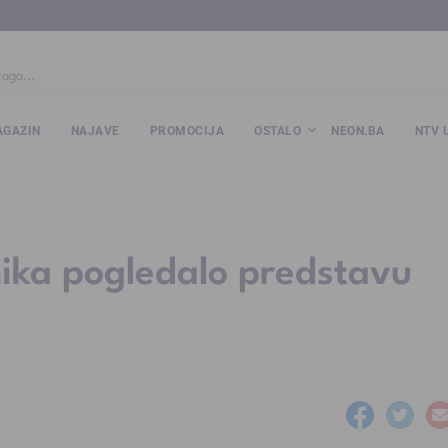
ba
www.kalesija.com
www.zvornik.ba
www.zivinice.org
www.kale
GAZIN
NAJAVE
PROMOCIJA
OSTALO
NEON.BA
NTV 
ika pogledalo predstavu