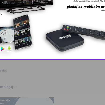
otvara u S …
elare i lju …
odrasle u džem …
This popup will close in:
10
šavice
jem blagaj …