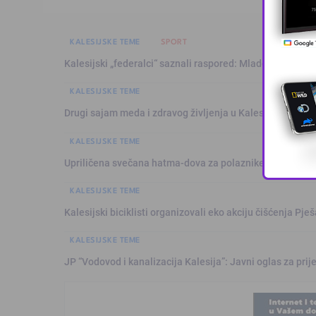
KALESIJSKE TEME
SPORT
Kalesijski „federalci“ saznali raspored: Mladost sezonu 
KALESIJSKE TEME
Drugi sajam meda i zdravog življenja u Kalesiji okupio pč
KALESIJSKE TEME
Upriličena svečana hatma-dova za polaznike mekteba i 
KALESIJSKE TEME
Kalesijski biciklisti organizovali eko akciju čišćenja Pje
KALESIJSKE TEME
JP “Vodovod i kanalizacija Kalesija”: Javni oglas za pri