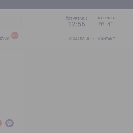
sija.co.ba
KALESIJA
ČETVRTAK,6
12:56
4°
UŽIVO
O KALESIJI
KONTAKT