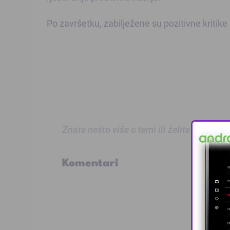
Po završetku, zabilježene su pozitivne kritike
Znate nešto više o temi ili želite prijaviti
Komentari