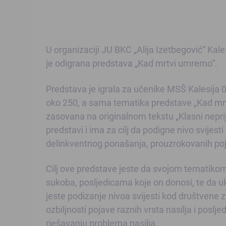
U organizaciji JU BKC „Alija Izetbegović“ Kales
je odigrana predstava „Kad mrtvi umremo“.
Predstava je igrala za učenike MSŠ Kalesija 0
oko 250, a sama tematika predstave „Kad mrt
zasovana na originalnom tekstu „Klasni neprij
predstavi i ima za cilj da podigne nivo svijesti
delinkventnog ponašanja, prouzrokovanih po
Cilj ove predstave jeste da svojom tematikom
sukoba, posljedicama koje on donosi, te da u
jeste podizanje nivoa svijesti kod društvene za
ozbiljnosti pojave raznih vrsta nasilja i poslje
rješavanju problema nasilja.