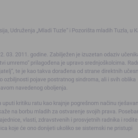
ija, Udruženja „Mladi Tuzle“ i Pozorišta mladih Tuzla, u Ka
2. 03. 2011. godine. Zabilježen je izuzetan odaziv učenika
vi umremo“ prilagođena je upravo srednjoškolcima. Radn
atelj“, te je kao takva dorađena od strane direktnih učesn
 o ozbiljnosti pojave postratnog sindroma, ali i svih oblika
javom navedenog oboljenja.
 uputi kritiku ratu kao krajnje pogrešnom načinu rješava
kaže na borbu mladih za ostvarenje svojih prava. Poseban 
jednice, vlasti, zdravstvenih i prosvjetnih radnika i rodite
dica koje će ono donijeti ukoliko se sistemski ne pristupi