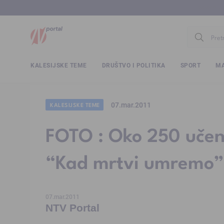
www.ntv.
KALESIJSKE TEME
DRUŠTVO I POLITIKA
SPORT
MA
07.mar.2011
KALESIJSKE TEME
FOTO : Oko 250 učen
“Kad mrtvi umremo”
07.mar.2011
NTV Portal