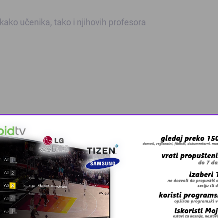
 kako učenika, tako i njihovih profesora
 grešku u tekstu?