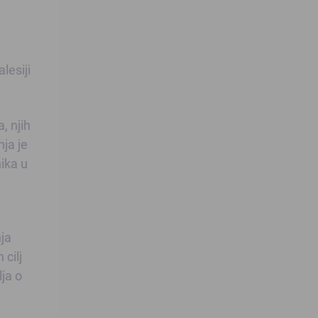
lesiji
, njih
ja je
ika u
nja
cilj
lja o