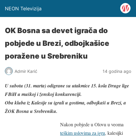
NEON Televizija
OK Bosna sa devet igrača do
pobjede u Brezi, odbojkašice
poražene u Srebreniku
Admir Karić
14 godina ago
U subotu (31. marta) odigrane su utakmice 15. kola Druge lige
FBiH u muškoj i ženskoj konkurenciji.
Oba kluba iz Kalesije su igrali u gostima, odbojkaši u Brezi, a
ŽOK Bosna u Srebreniku.
Nakon pobjede u Olovu u veoma
teškim uslovima za igru
, kalesijki