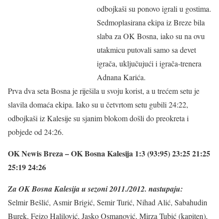
odbojkaši su ponovo igrali u gostima.
Sedmoplasirana ekipa iz Breze bila
slaba za OK Bosna, iako su na ovu
utakmicu putovali samo sa devet
igrača, uključujući i igrača-trenera
Adnana Karića.
Prva dva seta Bosna je riješila u svoju korist, a u trećem setu je
slavila domaća ekipa. Iako su u četvrtom setu gubili 24:22,
odbojkaši iz Kalesije su sjanim blokom došli do preokreta i
pobjede od 24:26.
OK Newis Breza – OK Bosna Kalesija 1:3 (93:95) 23:25 21:25
25:19 24:26
Za OK Bosna Kalesija u sezoni 2011./2012. nastupaju:
Selmir Bešlić, Asmir Brigić, Semir Turić, Nihad Alić, Sabahudin
Burek, Fejzo Halilović, Jasko Osmanović, Mirza Tubić (kapiten),