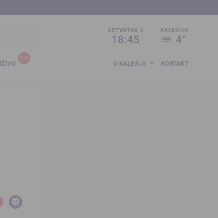
sija.co.ba
KALESIJA
ČETVRTAK,6
18:45
4°
UŽIVO
O KALESIJI
KONTAKT