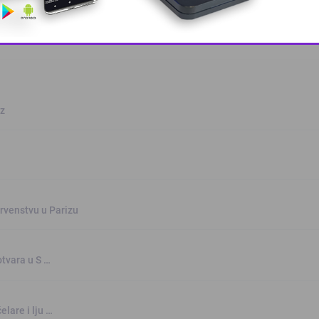
This popup will close in:
8
oz
rvenstvu u Parizu
otvara u S …
elare i lju …