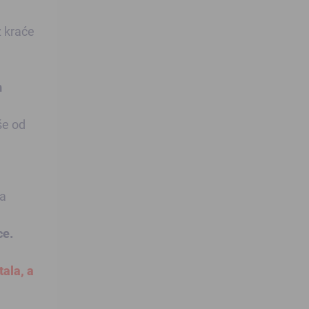
z kraće
h
še od
na
ce.
tala, a