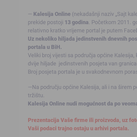
—
Kalesija Online
(nekadašnji naziv „Sajt kale
prekide postoji
13 godina
. Početkom 2011. god
relativno kratko vrijeme portal je putem Face
Uz nekoliko hiljada jedinstvenih dnevnih pos
portala u BiH.
Veliki broj vijesti sa područja općine Kalesij
dvije hiljade jedinstvenih posjeta van granica
Broj posjeta portala je u svakodnevnom poras
—Na području općine Kalesija, ali i na širem p
tržištu.
Kalesija Online nudi mogućnost da po veoma 
Prezentacija Vaše firme ili proizvoda, uz foto
Vaši podaci trajno ostaju u arhivi portala.