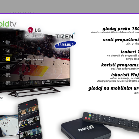
**********
aljite e-mail na adresu; redakcija@kalesija.com, ili po
.
, pošaljite e-mail na
info@neon.ba
Pratite
Kalesija Online na Fa
 grešku u tekstu?