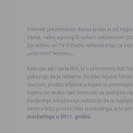
Internet prezentacija danas jedan je od najpopu
vama, vašoj agenciji ili vašem reklamnom pro
Za razliku od TV ili Radio reklamiranja, za int
„udarnom“ terminu…
Kalesija, ali i cijela BiH, je u primitivnoj faz
pokazuju da je reklama možda i ključni fakto
Srećom, prolazi vrijeme u kojem je potencij
kojima se svaka riječ rimovala sa zadnjom ri
Posljednja istraživanja pokazuju da je najispla
veoma brzo postati lider marketinga, a to pot
marketinga u 2011. godini.