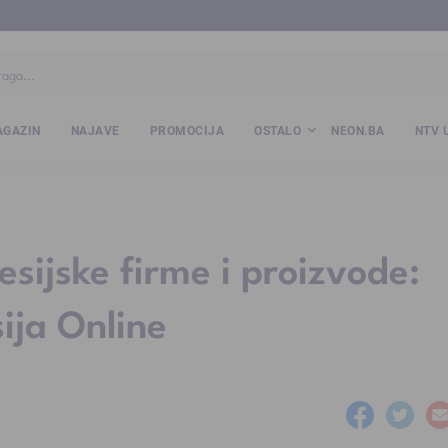
ba
www.kalesija.com
www.zvornik.ba
www.zivinice.org
www.kale
GAZIN
NAJAVE
PROMOCIJA
OSTALO
NEON.BA
NTV 
esijske firme i proizvode:
ija Online