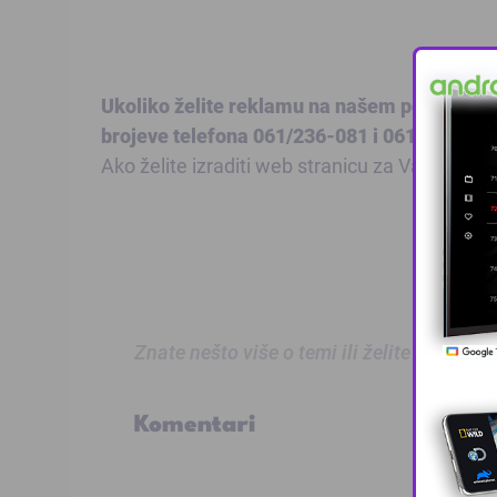
Ukoliko želite reklamu na našem portalu poš
brojeve telefona 061/236-081 i 061/955-338
Ako želite izraditi web stranicu za Vašu firmu
Znate nešto više o temi ili želite prijaviti
Komentari