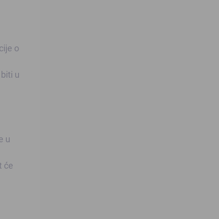
cije o
biti u
e u
t će