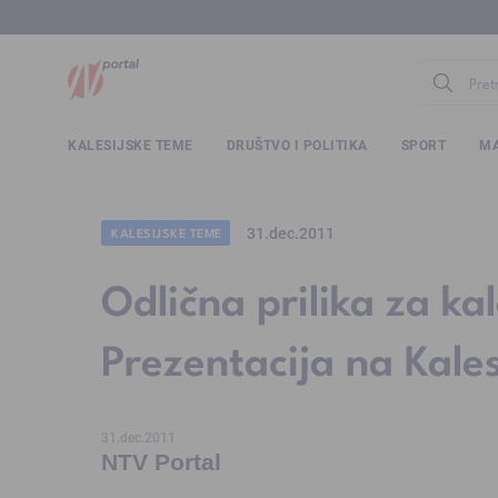
www.ntv.
KALESIJSKE TEME
DRUŠTVO I POLITIKA
SPORT
MA
31.dec.2011
KALESIJSKE TEME
Odlična prilika za kal
Prezentacija na Kales
31.dec.2011
NTV Portal