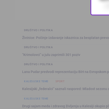
DRUŠTVO I POLITIKA
Živinice: Počinje izdavanje iskaznica za besplatan prev
DRUŠTVO I POLITIKA
“Krimolovci” u julu zaprimili 301 poziv
DRUŠTVO I POLITIKA
Lana Pudar predvodi reprezentaciju BiH na Evropskom p
KALESIJSKE TEME
SPORT
Kalesijski „federalci“ saznali raspored: Mladost sezonu 
KALESIJSKE TEME
Drugi sajam meda i zdravog življenja u Kalesiji okupio pč