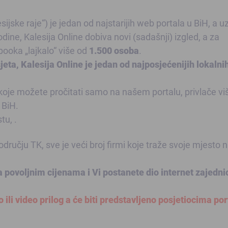
sijske raje“) je jedan od najstarijih web portala u BiH, a u
ine, Kalesija Online dobiva novi (sadašnji) izgled, a za
booka „lajkalo“ više od
1.500 osoba
.
jeta,
Kalesija Online je jedan od najposjećenijih lokalni
a, koje možete pročitati samo na našem portalu, privlače vi
 BiH.
tu, .
odručju TK, sve je veći broj firmi koje traže svoje mjesto 
povoljnim cijenama i Vi postanete dio internet zajedni
 ili video prilog a će biti predstavljeno posjetiocima por