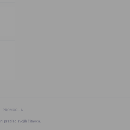
PROMOCIJA
ni pratilac svojih čitaoca.