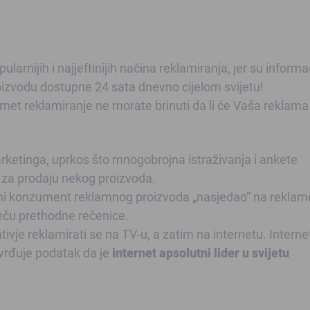
larnijih i najjeftinijih načina reklamiranja, jer su informa
izvodu dostupne 24 sata dnevno cijelom svijetu!
ernet reklamiranje ne morate brinuti da li će Vaša reklama 
i marketinga, uprkos što mnogobrojna istraživanja i ankete
r za prodaju nekog proizvoda.
alni konzument reklamnog proizvoda „nasjedao“ na reklam
ječu prethodne rečenice.
tivje reklamirati se na TV-u, a zatim na internetu. Interne
vrđuje podatak da je
internet apsolutni lider u svijetu