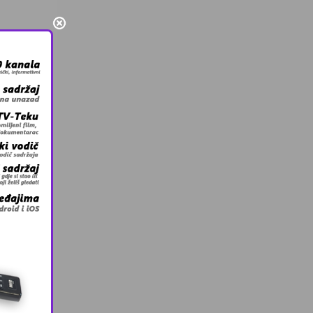
zovite
cebooku