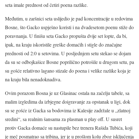
seta imale prednost od četiri poena razlike.
Međutim, u zaršnici seta uslijedio je pad koncentracije u redovima
Bosne, što Gacko uspješno koristi i na dvadesetom poenu stiže do
poravnanja. U finišu seta Gacko propušta dvije set lopte, da bi,
ipak, na kraju iskoristile greške domaćih i stigle do značajne
prednosti od 2:0 u setovima. U posljednjem setu stekao se dojam
da su se odbojkašice Bosne poprilično potrošile u drugom setu, pa
su gošće relativno lagano stizale do poena i velike razlike koja je
na kraju bila nenadoknadiva.
Ovim porazom Bosna je uz Glasinac ostala na začelju tabele, sa
malim izgledima da izbjegne doigravanje za opstanak u ligi, dok
su se gošće iz Gacka sa bodovima iz Kalesije zadržale u „zlatnoj
sredini“, sa realnim šansama za plasman u play off. U susret
protiv Gacka domaće su nastupile bez trenera Rašida Tubića, koji
je meč posmatrao sa tribina, jer je u prošlom kolu zbog isključenja