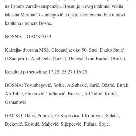
na Palama zaradio suspenziju. Bosnu je u ovoj utakmici vodila
iskusna Merima Tosunbegović, koja je istovremeno bila u ulozi
kapitena i trenera Bosne.
BOSNA – GACKO 0:3
Kalesija- dvorana MSŠ. Gledatelja: oko 50. Suci: Darko Savić
(I.Sarajevo) i Anel Delić (Tuzla). Delegat: Ivan Bartula (Breza).
Rezultati po setovima: 17.25, 25:27 i 16:25.
BOSNA: Tosunbegović, Softić, A.Subašić, Šarić, Džafić, Burek,
An.Tubić, Omerović, Tuđinović, Bukvar, Ad.Tubić, Kurtić,
Osmanović.
GACKO: Gajić, Popović, G.Koprivica, I.Koprivica, Salatić,
Bjeković, Košutić, Maljević, Slijepčević, Pušara, Šojić.