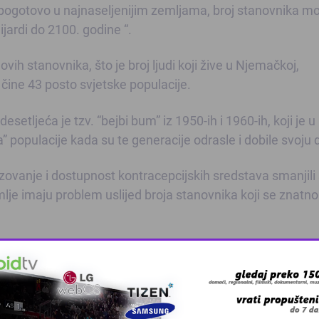
, pogotovo u najnaseljenijim zemljama, broj stanovnika m
lijardi do 2100. godine “.
vih stanovnika, što je broj ljudi koji žive u Njemačkoj,
a čine 43 posto svjetske populacije.
setljeća je tzv. “bejbi bum” iz 1950-ih i 1960-ih, koji je u
populacije kada su te generacije odrasle i dobile svoju 
razovanje i dostupnost kontracepcijskih sredstava smanjili
lje imaju problem uslijed broja stanovnika koji se znatno