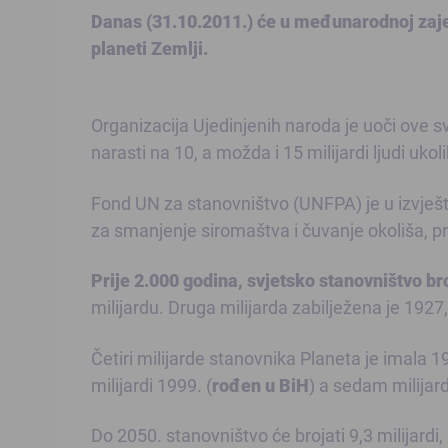
Danas (31.10.2011.) će u međunarodnoj zajed
planeti Zemlji.
Organizacija Ujedinjenih naroda je uoči ove s
narasti na 10, a možda i 15 milijardi ljudi 
Fond UN za stanovništvo (UNFPA) je u izvješta
za smanjenje siromaštva i čuvanje okoliša, pr
Prije 2.000 godina, svjetsko stanovništvo bro
milijardu. Druga milijarda zabilježena je 1927
Četiri milijarde stanovnika Planeta je imala 19
milijardi 1999. (
rođen u BiH
) a sedam milijard
Do 2050. stanovništvo će brojati 9,3 milijardi