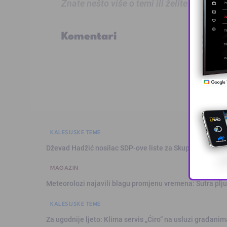
Znate nešto više o temi ili želite prijaviti
Komentari
KALESIJSKE TEME
Dževad Hadžić nosilac SDP-ove liste za Skupštinu Tuzl
MAGAZIN
Meteorolozi najavili blagu promjenu vremena: Sutra plju
KALESIJSKE TEME
Za ugodnije ljeto: Klima servis „Ćiro“ na usluzi građanim