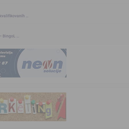
kvalifikovanih …
 – BingoL …