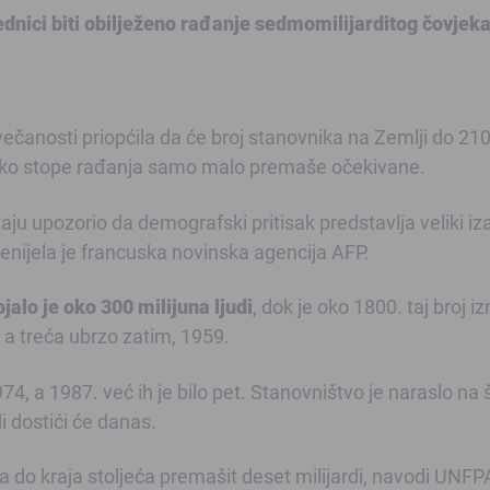
nici biti obilježeno rađanje sedmomilijarditog čovjek
večanosti priopćila da će broj stanovnika na Zemlji do 21
ukoliko stope rađanja samo malo premaše očekivane.
ju upozorio da demografski pritisak predstavlja veliki iz
enijela je francuska novinska agencija AFP.
jalo je oko 300 milijuna ljudi
, dok je oko 1800. taj broj i
, a treća ubrzo zatim, 1959.
74, a 1987. već ih je bilo pet. Stanovništvo je naraslo na 
i dostići će danas.
, a do kraja stoljeća premašit deset milijardi, navodi UNFP