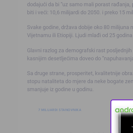
dodajući da bi “uz samo mali porast rađanja
biti i veći: 10,6 milijardi do 2050. i preko 15 mi
Svake godine, država dobije oko 80 milijuna no
Vijetnamu ili Etiopiji. Ljudi mlađi od 25 godin
Glavni razlog za demografski rast posljednjih de
kasnijim desetljećima doveo do “napuhavanja” 
Sa druge strane, prosperitet, kvalitetnije ob
stopu nataliteta do mjere da neke bogate zem
smanjuje iz godine u godinu.
7 MILIJARDI STANOVNIKA