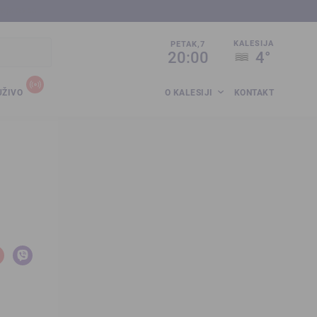
sija.co.ba
KALESIJA
PETAK,7
20:00
4°
UŽIVO
O KALESIJI
KONTAKT