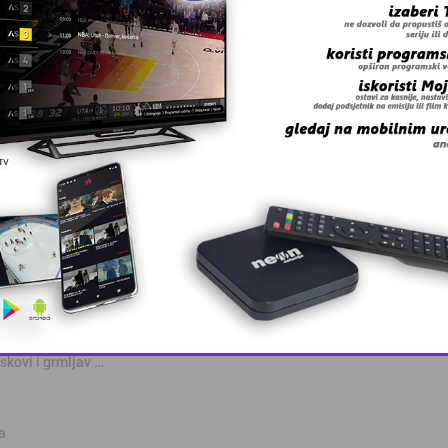
 grešku u tekstu?
anskog kanton …
skovi i grmljav …
This popup will close in:
10
a