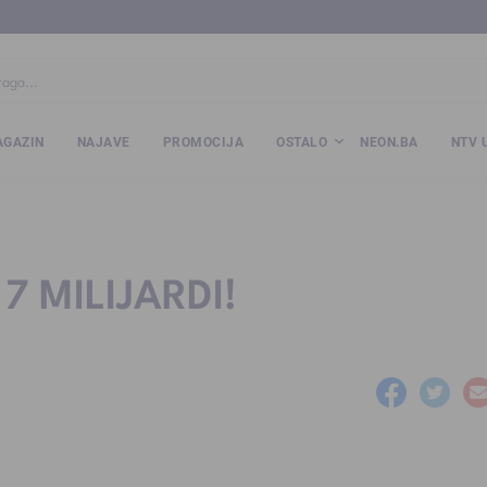
ba
www.kalesija.com
www.zvornik.ba
www.zivinice.org
www.kale
GAZIN
NAJAVE
PROMOCIJA
OSTALO
NEON.BA
NTV 
 MILIJARDI!