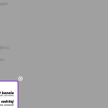
ogao
djecu.
 su