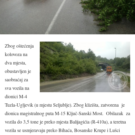
Zbog oštećenja
kolovoza na
dva mjesta,
obustavljen je
saobraćaj za
sva vozila na
dionici M-4
Tuzla-Ugljevik (u mjestu Seljublje). Zbog klizišta, zatvorena je
dionica magistralnog puta M-15 Ključ-Sanski Most. Obilazak za
vozila do 3,5 tone je preko mjesta Balijagićia (R-410a), a teretna
vozila se usmjeravaju preko Bihaća, Bosanske Krupe i Lušci