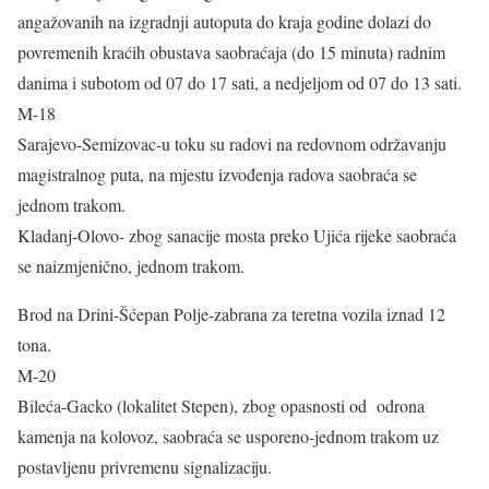
angažovanih na izgradnji autoputa do kraja godine dolazi do
povremenih kraćih obustava saobraćaja (do 15 minuta) radnim
danima i subotom od 07 do 17 sati, a nedjeljom od 07 do 13 sati.
M-18
Sarajevo-Semizovac-u toku su radovi na redovnom održavanju
magistralnog puta, na mjestu izvođenja radova saobraća se
jednom trakom.
Kladanj-Olovo- zbog sanacije mosta preko Ujića rijeke saobraća
se naizmjenično, jednom trakom.
Brod na Drini-Šćepan Polje-zabrana za teretna vozila iznad 12
tona.
M-20
Bileća-Gacko (lokalitet Stepen), zbog opasnosti od odrona
kamenja na kolovoz, saobraća se usporeno-jednom trakom uz
postavljenu privremenu signalizaciju.