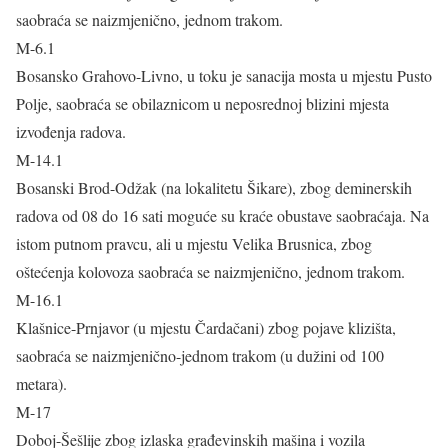
saobraća se naizmjenično, jednom trakom.
M-6.1
Bosansko Grahovo-Livno, u toku je sanacija mosta u mjestu Pusto
Polje, saobraća se obilaznicom u neposrednoj blizini mjesta
izvođenja radova.
M-14.1
Bosanski Brod-Odžak (na lokalitetu Šikare), zbog deminerskih
radova od 08 do 16 sati moguće su kraće obustave saobraćaja. Na
istom putnom pravcu, ali u mjestu Velika Brusnica, zbog
oštećenja kolovoza saobraća se naizmjenično, jednom trakom.
M-16.1
Klašnice-Prnjavor (u mjestu Čardačani) zbog pojave klizišta,
saobraća se naizmjenično-jednom trakom (u dužini od 100
metara).
M-17
Doboj-Šešlije zbog izlaska građevinskih mašina i vozila