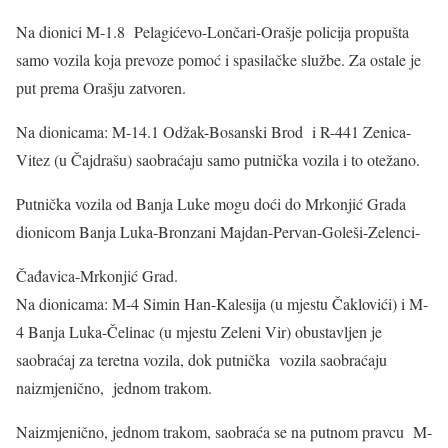
Na dionici M-1.8 Pelagićevo-Lončari-Orašje policija propušta
samo vozila koja prevoze pomoć i spasilačke službe. Za ostale je
put prema Orašju zatvoren.
Na dionicama: M-14.1 Odžak-Bosanski Brod i R-441 Zenica-
Vitez (u Čajdrašu) saobraćaju samo putnička vozila i to otežano.
Putnička vozila od Banja Luke mogu doći do Mrkonjić Grada
dionicom Banja Luka-Bronzani Majdan-Pervan-Goleši-Zelenci-
Čađavica-Mrkonjić Grad.
Na dionicama: M-4 Simin Han-Kalesija (u mjestu Čaklovići) i M-
4 Banja Luka-Čelinac (u mjestu Zeleni Vir) obustavljen je
saobraćaj za teretna vozila, dok putnička vozila saobraćaju
naizmjenično, jednom trakom.
Naizmjenično, jednom trakom, saobraća se na putnom pravcu M-