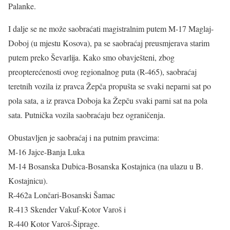
Palanke.
I dalje se ne može saobraćati magistralnim putem M-17 Maglaj-
Doboj (u mjestu Kosova), pa se saobraćaj preusmjerava starim
putem preko Ševarlija. Kako smo obavješteni, zbog
preopterećenosti ovog regionalnog puta (R-465), saobraćaj
teretnih vozila iz pravca Žepča propušta se svaki neparni sat po
pola sata, a iz pravca Doboja ka Žepču svaki parni sat na pola
sata. Putnička vozila saobraćaju bez ograničenja.
Obustavljen je saobraćaj i na putnim pravcima:
M-16 Jajce-Banja Luka
M-14 Bosanska Dubica-Bosanska Kostajnica (na ulazu u B.
Kostajnicu).
R-462a Lončari-Bosanski Šamac
R-413 Skender Vakuf-Kotor Varoš i
R-440 Kotor Varoš-Šiprage.