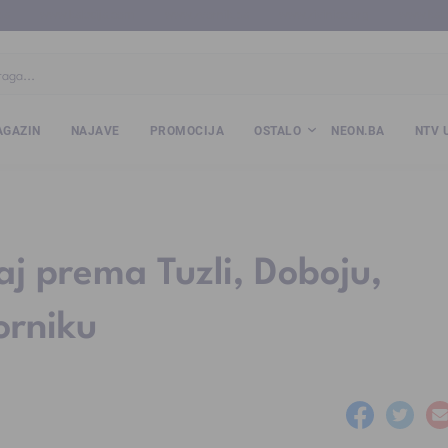
ba
www.kalesija.com
www.zvornik.ba
www.zivinice.org
www.kale
GAZIN
NAJAVE
PROMOCIJA
OSTALO
NEON.BA
NTV 
j prema Tuzli, Doboju,
orniku