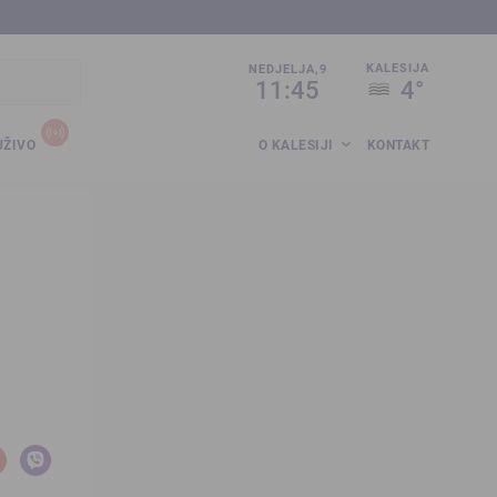
sija.co.ba
KALESIJA
NEDJELJA,9
11:45
4°
UŽIVO
O KALESIJI
KONTAKT