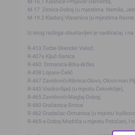
M-16.1 Klašnice-Prnjavor-Derventa,
M-17 Zenica-Doboj (u mjestima Nemila, Jelov
M-19.2 Kladanj-Vlasenica (u mjestima Ravne 
Iz istog razloga obustavljen je saobraćaj i n
R-413 Turbe-Skender Vakuf,
R-407a Ključ-Sanica
R-460 Ormanica-Brka-Brčko
R-458 Lopare-Čelić
R-467 Zavidovići-Ribnica-Olovo, Olovo-Han Pi
R-445 Visoko-Ilijaš (u mjestu Čekrekčije),
R-465 Zavidovići-Maglaj-Doboj,
R-460 Gračanica-Srnice
R-462 Gradačac-Ormanica (u mjestu Vučkovc
R-465-a Doboj-Modriča u mjestu Potočani, I 