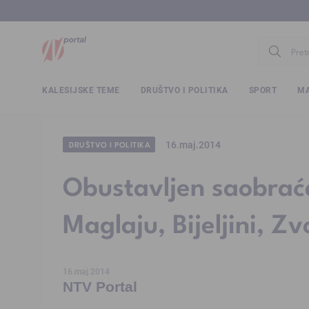
www.ntv.
KALESIJSKE TEME
DRUŠTVO I POLITIKA
SPORT
MA
16.maj.2014
DRUŠTVO I POLITIKA
Obustavljen saobraća
Maglaju, Bijeljini, Zv
16.maj.2014
NTV Portal