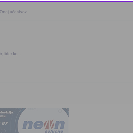
This popup will close in:
8
 Zmaj učestvov …
, lider ko …