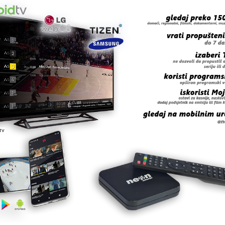
Trnovo mogu saobraćati vozila do 3,5 tone, jednom trako
na kolovoz, saobraća se na dionici M-18 Brod na Drini-
ca, obustavljen je saobraćaj za teretna vozila na GP
mjeravaju se na GP Gorica-GP Vinjani Donji.
 grešku u tekstu?