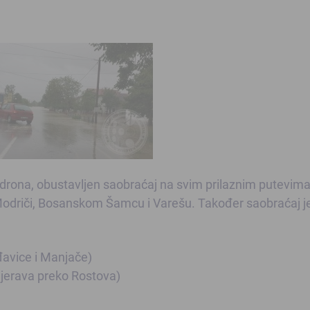
li odrona, obustavljen saobraćaj na svim prilaznim putevima
, Modriči, Bosanskom Šamcu i Varešu. Također saobraćaj j
đavice i Manjače)
jerava preko Rostova)