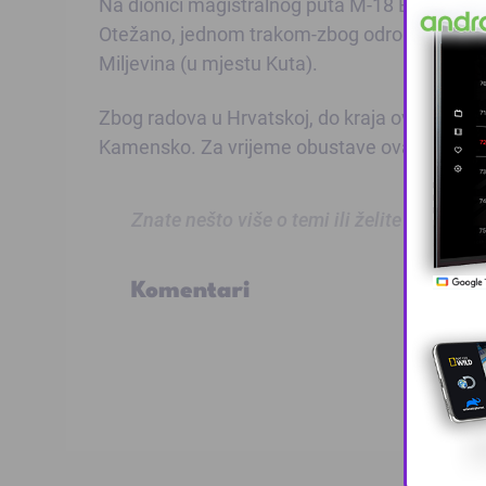
Na dionici magistralnog puta M-18 Bogatići-
Otežano, jednom trakom-zbog odrona kamenja 
Miljevina (u mjestu Kuta).
Zbog radova u Hrvatskoj, do kraja ovog mjese
Kamensko. Za vrijeme obustave ova vozila us
Znate nešto više o temi ili želite prijaviti
Komentari