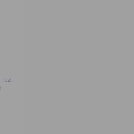
 Tuzli,
e