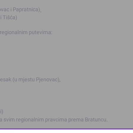
ac i Papratnica)¸
i Tišća)
a regionalnim putevima:
jesak (u mjestu Pjenovac),
i)
na svim regionalnim pravcima prema Bratuncu.