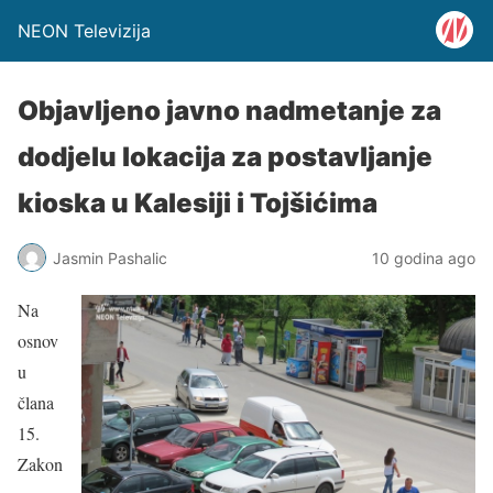
NEON Televizija
Objavljeno javno nadmetanje za
dodjelu lokacija za postavljanje
kioska u Kalesiji i Tojšićima
Jasmin Pashalic
10 godina ago
Na
osnov
u
člana
15.
Zakon