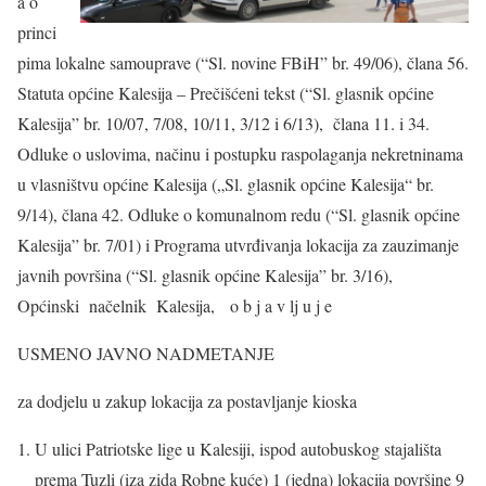
a o
princi
pima lokalne samouprave (“Sl. novine FBiH” br. 49/06), člana 56.
Statuta općine Kalesija – Prečišćeni tekst (“Sl. glasnik općine
Kalesija” br. 10/07, 7/08, 10/11, 3/12 i 6/13), člana 11. i 34.
Odluke o uslovima, načinu i postupku raspolaganja nekretninama
u vlasništvu općine Kalesija („Sl. glasnik općine Kalesija“ br.
9/14), člana 42. Odluke o komunalnom redu (“Sl. glasnik općine
Kalesija” br. 7/01) i Programa utvrđivanja lokacija za zauzimanje
javnih površina (“Sl. glasnik općine Kalesija” br. 3/16),
Općinski načelnik Kalesija, o b j a v lj u j e
USMENO JAVNO NADMETANJE
za dodjelu u zakup lokacija za postavljanje kioska
U ulici Patriotske lige u Kalesiji, ispod autobuskog stajališta
prema Tuzli (iza zida Robne kuće) 1 (jedna) lokacija površine 9