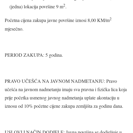
2
(jedna) lokacija površine 9 m
.
2
Početna cijena zakupa javne površine iznosi 8,00 KM/m
mjesečno.
PERIOD ZAKUPA: 5 godina.
PRAVO UČEŠĆA NA JAVNOM NADMETANJU: Pravo
učešća na javnom nadmetanju imaju sva pravna i fizička lica koja
prije početka usmenog javnog nadmetanja uplate akontaciju u
iznosu od 10% početne cijene zakupa zemljišta za godinu dana.
USLOVI I NAČIN DODJELE: Javna površina se dodjeljuje u