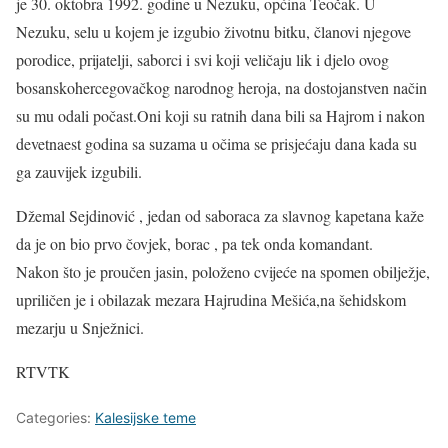
je 30. oktobra 1992. godine u Nezuku, općina Teočak. U
Nezuku, selu u kojem je izgubio životnu bitku, članovi njegove
porodice, prijatelji, saborci i svi koji veličaju lik i djelo ovog
bosanskohercegovačkog narodnog heroja, na dostojanstven način
su mu odali počast.Oni koji su ratnih dana bili sa Hajrom i nakon
devetnaest godina sa suzama u očima se prisjećaju dana kada su
ga zauvijek izgubili.
Džemal Sejdinović , jedan od saboraca za slavnog kapetana kaže
da je on bio prvo čovjek, borac , pa tek onda komandant.
Nakon što je proučen jasin, položeno cvijeće na spomen obilježje,
upriličen je i obilazak mezara Hajrudina Mešića,na šehidskom
mezarju u Snježnici.
RTVTK
Categories:
Kalesijske teme