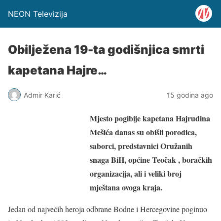
NEON Televizija
Obilježena 19-ta godišnjica smrti
kapetana Hajre…
Admir Karić
15 godina ago
Mjesto pogibije kapetana Hajrudina
Mešića danas su obišli porodica,
saborci, predstavnici Oružanih
snaga BiH, općine Teočak , boračkih
organizacija, ali i veliki broj
mještana ovoga kraja.
Jedan od najvećih heroja odbrane Bodne i Hercegovine poginuo