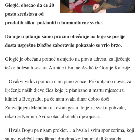
Glogić, obećao da će 20
posto sredstava od
prodatih slika pokloniti u humanitarne svrhe.
Da nije u pitanju samo prazno obećanje na koje se poslije
dosta uspješne izložbe zaboravilo pokazalo se vrlo brzo.
Glogić je obećanu pomoć usmjerio na pravu adresu, za liječenje
teško bolesnih sestara Armine i Emine Avdić iz Gornje Kalesije.
– Ovakvi vidovi pomoći nam puno znače. Prikupljamo novac za
liječenje naših djevojčica koje je planirano u martu mjesecu u
klinici u Beogradu, pa će nam svaki dinar dobro doći.
Zahvaljujem Mehdinu na ovom gestu, to je za svaku pohvalu,
rekao je Nermin Avdić otac oboljelih djevojčica.
– Hvala Bogu pa nisam proklet… a hvala i svim sponzorima, koji
su me podržali, medijima i drugima koji su mi dali šansu da