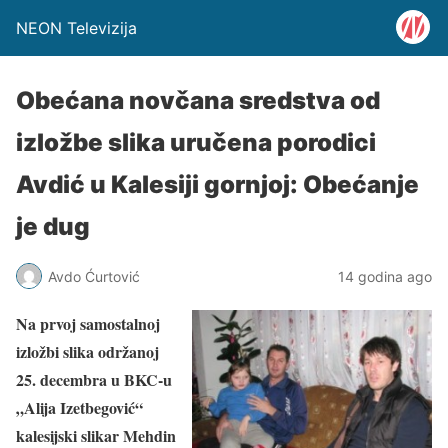
NEON Televizija
Obećana novčana sredstva od
izložbe slika uručena porodici
Avdić u Kalesiji gornjoj: Obećanje
je dug
Avdo Ćurtović
14 godina ago
Na prvoj samostalnoj
izložbi slika održanoj
25. decembra u BKC-u
„Alija Izetbegović“
kalesijski slikar Mehdin