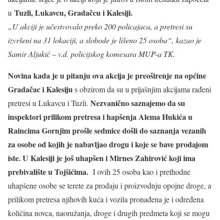
Tuzli, Lukavcu, Gradačcu i Kalesiji.
u
„U akciji je učestvovalo preko 200 policajaca, a pretresi su
izvršeni na 31 lokaciji, a slobode je lišeno 25 osoba“, kazao je
Samir Aljukić – v.d. policijskog komesara MUP-a TK.
Novina kada je u pitanju ova akcija je preoširenje na općine
Gradačac i Kalesiju
s obzirom da su u prijašnjim akcijama rađeni
Nezvanično saznajemo da su
pretresi u Lukavcu i Tuzli.
inspektori prilikom pretresa i hapšenja Alema Hukića u
Raincima Gornjim prošle sedmice došli do saznanja vezanih
za osobe od kojih je nabavljao drogu i koje se bave prodajom
iste. U Kalesiji je još uhapšen i Mirnes Zahirović koji ima
prebivalište u Tojšićima.
I ovih 25 osoba kao i prethodne
uhapšene osobe se terete za prodaju i proizvodnju opojne droge, a
prilikom pretresa njihovih kuća i vozila pronađena je i određena
količina novca, naoružanja, droge i drugih predmeta koji se mogu