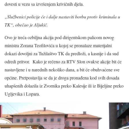
dovesti u vezu sa izvršenjem krivičnih djela.
„Službenici policije će i dalje nastaviti borbu protiv kriminala u
TK“, obećao je Aljukić.
Ovo je treća ozbiljna akcija pod dirigentskom palicom novog
ministra Zorana Teofilovića u kojoj se pronalaze materijalni
dokazi dovoljni za Tužilaštvo TK da predloži, a kasnije i da sud
odredi pritvor. Kako je rečeno za RTV Slon ovakve akcije bit će
nastavljene i u narednih nekoliko dana, a bit će obuhvaćene sve
općine. Pretpostavlja se da je droga pronađena kod svih dosada
uhapšenih dolazila iz Zvornika preko Kalesije ili iz Bijeljine preko
Ugljevika i Lopara.