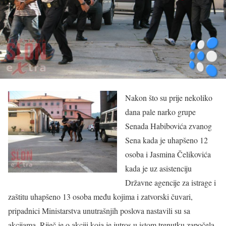
Nakon što su prije nekoliko
dana pale narko grupe
Senada Habibovića zvanog
Sena kada je uhapšeno 12
osoba i Jasmina Čelikovića
kada je uz asistenciju
Državne agencije za istrage i
zaštitu uhapšeno 13 osoba među kojima i zatvorski čuvari,
pripadnici Ministarstva unutrašnjih poslova nastavili su sa
akcijama. Riječ je o akciji koja je jutros u istom trenutku započela