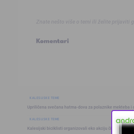
Znate nešto više o temi ili želite prijaviti
Komentari
KALESIJSKE TEME
Upriličena svečana hatma-dova za polaznike mekteba i 
KALESIJSKE TEME
Kalesijski biciklisti organizovali eko akciju čišćenja Pje