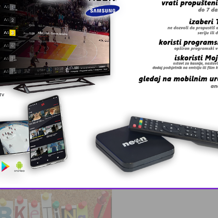
jem blagaj …
iz Salkić id …
This popup will close in:
10