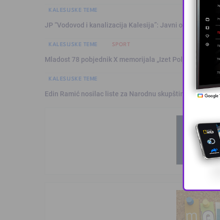
KALESIJSKE TEME
JP “Vodovod i kanalizacija Kalesija”: Javni oglas za pri
KALESIJSKE TEME
SPORT
Mladost 78 pobjednik X memorijala „Izet Poljaković“
KALESIJSKE TEME
Edin Ramić nosilac liste za Narodnu skupštinu RS-a, Ram