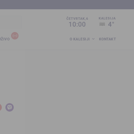
sija.co.ba
KALESIJA
ČETVRTAK,6
10:00
4°
UŽIVO
O KALESIJI
KONTAKT