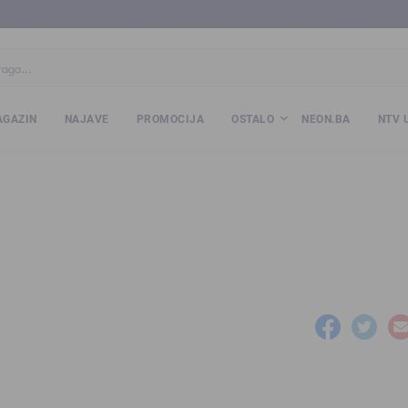
ba
www.kalesija.com
www.zvornik.ba
www.zivinice.org
www.kale
GAZIN
NAJAVE
PROMOCIJA
OSTALO
NEON.BA
NTV 