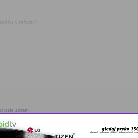
 grešku u tekstu?
odrasle u džem …
šavice