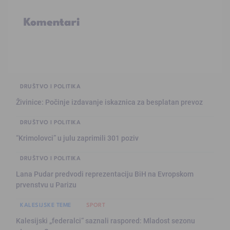
Komentari
DRUŠTVO I POLITIKA
Živinice: Počinje izdavanje iskaznica za besplatan prevoz
DRUŠTVO I POLITIKA
“Krimolovci” u julu zaprimili 301 poziv
DRUŠTVO I POLITIKA
Lana Pudar predvodi reprezentaciju BiH na Evropskom
prvenstvu u Parizu
KALESIJSKE TEME
SPORT
Kalesijski „federalci“ saznali raspored: Mladost sezonu