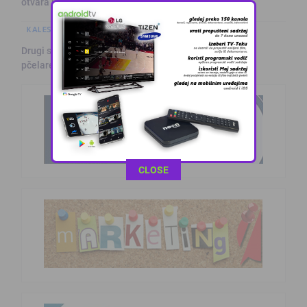
otvara u S …
KALESIJSKE TEME
Drugi sajam meda i zdravog življenja u Kalesiji okupio
pčelare i lju …
This popup will close in:
11
CLOSE