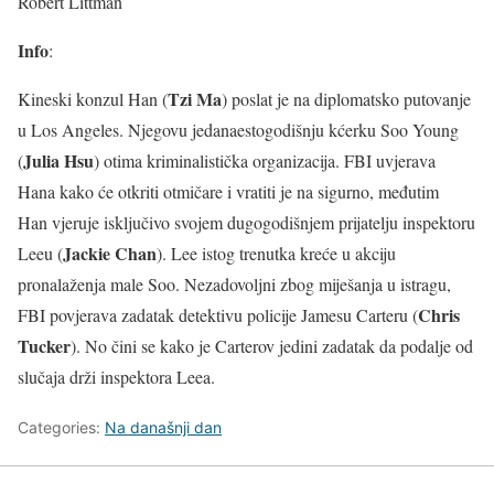
Robert Littman
Info
:
Tzi Ma
Kineski konzul Han (
) poslat je na diplomatsko putovanje
u Los Angeles. Njegovu jedanaestogodišnju kćerku Soo Young
Julia Hsu
(
) otima kriminalistička organizacija. FBI uvjerava
Hana kako će otkriti otmičare i vratiti je na sigurno, međutim
Han vjeruje isključivo svojem dugogodišnjem prijatelju inspektoru
Jackie Chan
Leeu (
). Lee istog trenutka kreće u akciju
pronalaženja male Soo. Nezadovoljni zbog miješanja u istragu,
Chris
FBI povjerava zadatak detektivu policije Jamesu Carteru (
Tucker
). No čini se kako je Carterov jedini zadatak da podalje od
slučaja drži inspektora Leea.
Categories:
Na današnji dan