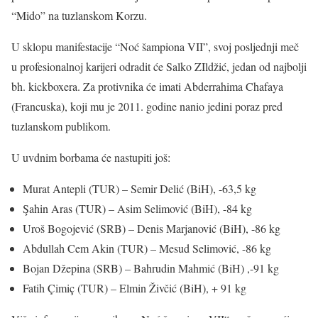
“Mido” na tuzlanskom Korzu.
U sklopu manifestacije “Noć šampiona VII”, svoj posljednji meč
u profesionalnoj karijeri odradit će Salko ZIldžić, jedan od najbolji
bh. kickboxera. Za protivnika će imati Abderrahima Chafaya
(Francuska), koji mu je 2011. godine nanio jedini poraz pred
tuzlanskom publikom.
U uvdnim borbama će nastupiti još:
Murat Antepli (TUR) – Semir Delić (BiH), -63,5 kg
Şahin Aras (TUR) – Asim Selimović (BiH), -84 kg
Uroš Bogojević (SRB) – Denis Marjanović (BiH), -86 kg
Abdullah Cem Akin (TUR) – Mesud Selimović, -86 kg
Bojan Džepina (SRB) – Bahrudin Mahmić (BiH) ,-91 kg
Fatih Çimiç (TUR) – Elmin Živčić (BiH), + 91 kg