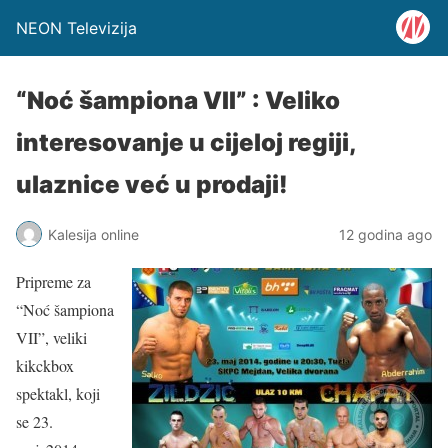
NEON Televizija
“Noć šampiona VII” : Veliko
interesovanje u cijeloj regiji,
ulaznice već u prodaji!
Kalesija online
12 godina ago
Pripreme za
“Noć šampiona
VII”, veliki
kikckbox
spektakl, koji
se 23.