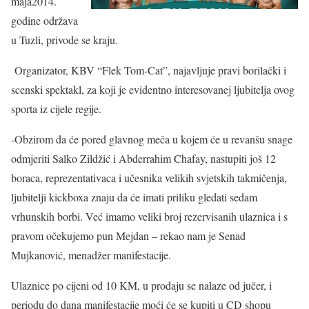
maja2014.
godine održava
u Tuzli, privode se kraju.
Organizator, KBV “Flek Tom-Cat”, najavljuje pravi borilački i
scenski spektakl, za koji je evidentno interesovanej ljubitelja ovog
sporta iz cijele regije.
-Obzirom da će pored glavnog meča u kojem će u revanšu snage
odmjeriti Salko Zildžić i Abderrahim Chafay, nastupiti još 12
boraca, reprezentativaca i učesnika velikih svjetskih takmičenja,
ljubitelji kickboxa znaju da će imati priliku gledati sedam
vrhunskih borbi. Već imamo veliki broj rezervisanih ulaznica i s
pravom očekujemo pun Mejdan – rekao nam je Senad
Mujkanović, menadžer manifestacije.
Ulaznice po cijeni od 10 KM, u prodaju se nalaze od jučer, i
periodu do dana manifestacije moći će se kupiti u CD shopu