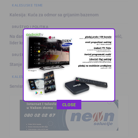
KALESIJSKE TEME
Kalesija: Kuća za odmor sa grijanim bazenom
DRUŠTVO I POLITIKA
Na današnji dan prije 101. godine rođen Alija Izetbegović,
lider ko …
DRUŠTVO I POLITIKA
Stanje na putevima
KALESIJSKE TEME
Servisne informacije iz Kalesije (8.8.2026.)
This popup will close in:
11
CLOSE