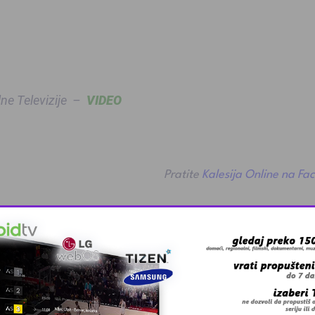
lne Televizije –
VIDEO
Pratite
Kalesija Online na Fa
 grešku u tekstu?