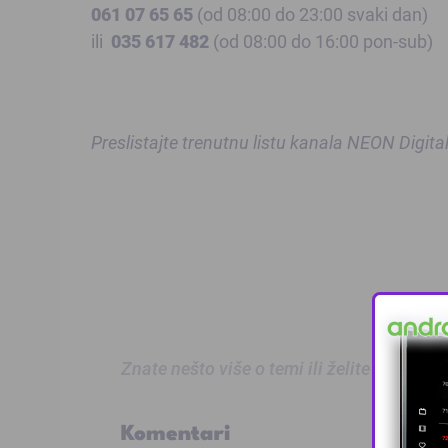
061 07 65 65
(od 08:00 do 23:00 svaki dan)
ili
035 617 482
(od 08:00 do 16:00 pon-sub)
Preslistajte trenutnu listu kanala NEON Digita
Znate nešto više o temi ili želite prijaviti
Komentari