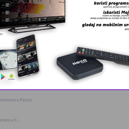
oz
This popup will close in:
9
rvenstvu u Parizu
otvara u S …