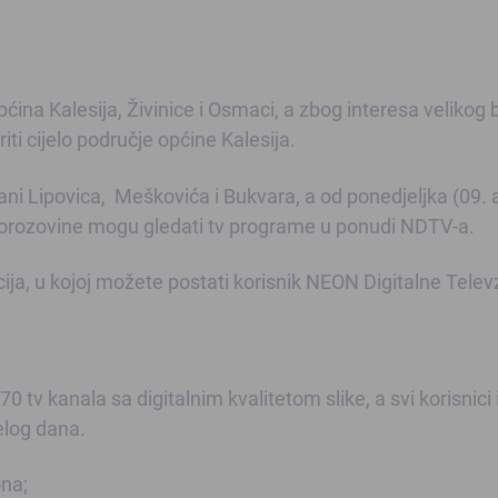
pćina Kalesija, Živinice i Osmaci, a zbog interesa velikog 
ti cijelo područje općine Kalesija.
ni Lipovica, Meškovića i Bukvara
, a od ponedjeljka (09. a
Horozovine mogu gledati tv programe u ponudi NDTV-a.
cija, u kojoj možete postati korisnik NEON Digitalne Telev
v kanala sa digitalnim kvalitetom slike, a svi korisnici
elog dana.
na;