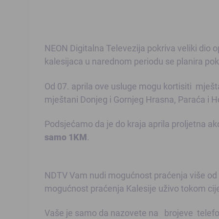
NEON Digitalna Televezija pokriva veliki dio o
kalesijaca u narednom periodu se planira pokri
Od 07. aprila ove usluge mogu kortisiti
mješta
mještani Donjeg i Gornjeg Hrasna, Paraća i 
Podsjećamo da je do kraja aprila proljetna ak
samo 1KM
.
NDTV Vam nudi mogućnost praćenja više od 70 t
mogućnost
praćenja Kalesije uživo
tokom cij
Vaše je samo da nazovete na brojeve telefo