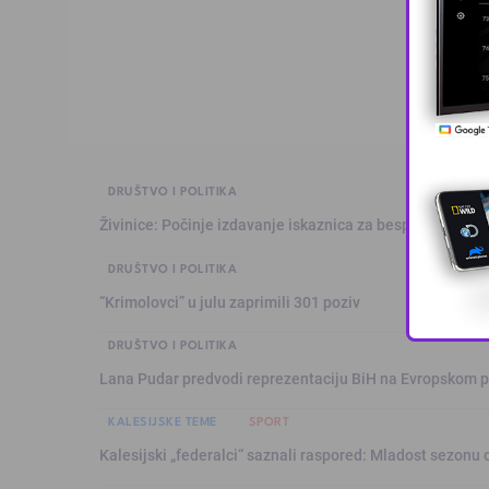
DRUŠTVO I POLITIKA
Živinice: Počinje izdavanje iskaznica za besplatan prev
DRUŠTVO I POLITIKA
“Krimolovci” u julu zaprimili 301 poziv
DRUŠTVO I POLITIKA
Lana Pudar predvodi reprezentaciju BiH na Evropskom p
KALESIJSKE TEME
SPORT
Kalesijski „federalci“ saznali raspored: Mladost sezonu 