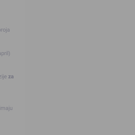
broja
pril)
zije
za
 imaju