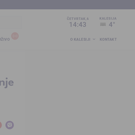
sija.co.ba
KALESIJA
ČETVRTAK,6
14:43
4°
UŽIVO
O KALESIJI
KONTAKT
nje