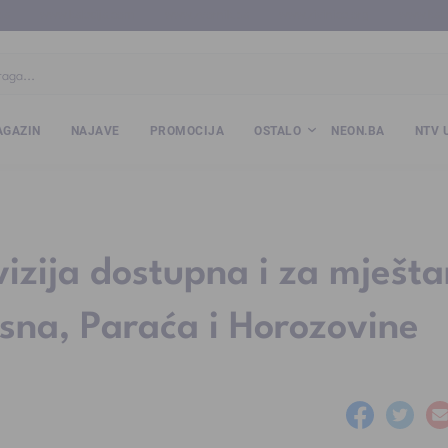
ba
www.kalesija.com
www.zvornik.ba
www.zivinice.org
www.kale
GAZIN
NAJAVE
PROMOCIJA
OSTALO
NEON.BA
NTV 
izija dostupna i za mješta
sna, Paraća i Horozovine