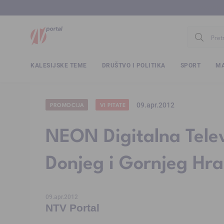
www.ntv.
KALESIJSKE TEME
DRUŠTVO I POLITIKA
SPORT
MA
09.apr.2012
PROMOCIJA
VI PITATE
NEON Digitalna Telev
Donjeg i Gornjeg Hra
09.apr.2012
NTV Portal