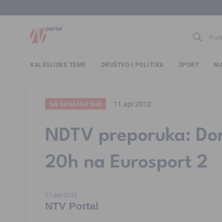
www.ntv.
KALESIJSKE TEME
DRUŠTVO I POLITIKA
SPORT
MA
11.apr.2012
NA DANAŠNJI DAN
NDTV preporuka: Dor
20h na Eurosport 2
11.apr.2012
NTV Portal