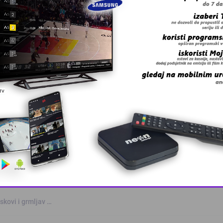
 grešku u tekstu?
anskog kanton …
This popup will close in:
10
skovi i grmljav …