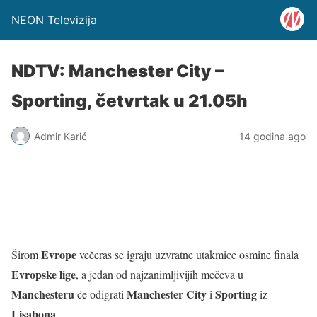
NEON Televizija
NDTV: Manchester City –
Sporting, četvrtak u 21.05h
Admir Karić
14 godina ago
Evrope
Širom
večeras se igraju uzvratne utakmice osmine finala
Evropske lige
, a jedan od najzanimljivijih mečeva u
Manchesteru
Manchester City
Sporting
će odigrati
i
iz
Lisabona
.