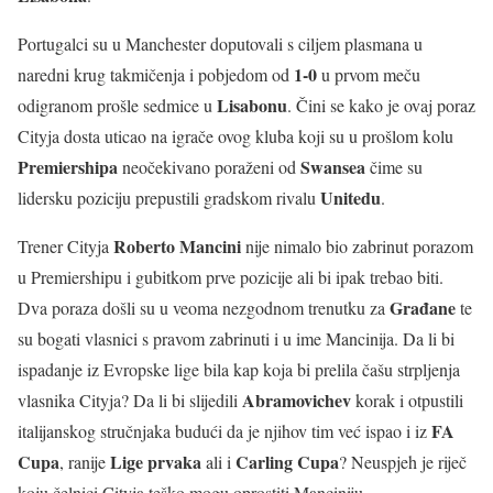
Portugalci su u Manchester doputovali s ciljem plasmana u
1-0
naredni krug takmičenja i pobjedom od
u prvom meču
Lisabonu
odigranom prošle sedmice u
. Čini se kako je ovaj poraz
Cityja dosta uticao na igrače ovog kluba koji su u prošlom kolu
Premiershipa
Swansea
neočekivano poraženi od
čime su
Unitedu
lidersku poziciju prepustili gradskom rivalu
.
Roberto Mancini
Trener Cityja
nije nimalo bio zabrinut porazom
u Premiershipu i gubitkom prve pozicije ali bi ipak trebao biti.
Građane
Dva poraza došli su u veoma nezgodnom trenutku za
te
su bogati vlasnici s pravom zabrinuti i u ime Mancinija. Da li bi
ispadanje iz Evropske lige bila kap koja bi prelila čašu strpljenja
Abramovichev
vlasnika Cityja? Da li bi slijedili
korak i otpustili
FA
italijanskog stručnjaka budući da je njihov tim već ispao i iz
Cupa
Lige prvaka
Carling Cupa
, ranije
ali i
? Neuspjeh je riječ
koju čelnici Cityja teško mogu oprostiti Manciniju.