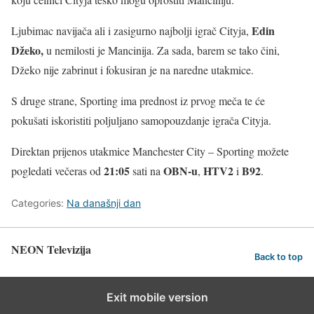
Edin
Ljubimac navijača ali i zasigurno najbolji igrač Cityja,
Džeko,
u nemilosti je Mancinija. Za sada, barem se tako čini,
Džeko nije zabrinut i fokusiran je na naredne utakmice.
S druge strane, Sporting ima prednost iz prvog meča te će
pokušati iskoristiti poljuljano samopouzdanje igrača Cityja.
Direktan prijenos utakmice Manchester City – Sporting možete
21:05
OBN-u
HTV2
B92
pogledati večeras od
sati na
,
i
.
Categories:
Na današnji dan
NEON Televizija
Back to top
Exit mobile version