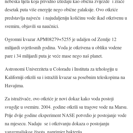
nebeska tijela koja prividno izledaju kao obična zvijezde i zrače
desetak puta više energije nego obične galaksije. Ovo otkriće
predstavlja najveću i najudaljeniju količinu vode ikad otkrivenu u
svemiru, objavili su naučnici.
Ogromni kvazar APM08279+5255 je udaljen od Zemlje 12
milijardi svjetlosnih godina. Voda je otkrivena u obliku vodene
pare i 34 milijardi puta je veće mase nego naš planet.
Astronomi Univerziteta u Coloradu i Instituta za tehologiju u
Kaliforniji otkrili su i istražili kvazar sa posebnim teleskopima na
Havajima.
Za istraživače, ovo otkriće je novi dokaz kako voda postoji
svugdje u svemiru. 2004. godine otkrili su tragove vode na Marsu.
Prije dvije godine eksperiment NASE potvrdio je postojanje vode
na mjesecu. Nadaju se i otkrivanju dokaza o postojanju
vanzemaljskog života, naprimjer bakterija.