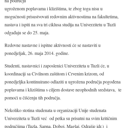
na području
ugroženom poplavama i klizištima, te zbog toga nisu u
mogućnosti prisustvovati redovnim aktivnostima na fakultetima,
nastava i ispiti na sva tri ciklusa studija na Univerzitetu u Tuzli
odgađaju se do 25. maja.
Redovne nastavne i ispitne aktivnosti će se nastaviti u
ponedjeljak, 26. maja 2014. godine.
Studenti, nastavnici i zaposlenici Univerziteta u Tuzli će, u
koordinaciji sa Civilnom zaštitom i Crvenim krizom, od
ponedjeljka kontinuirano odlaziti u ugrožena područja pogođena
poplavama i klizištima s ciljem dostave neophodnih sredstava, te
pomoći u čišćenju tih područja.
Nekoliko stotina studenata u organizaciji Unije studenata
Univerziteta u Tuzli već od petka su prisutni na svim kritičnim
područjima (Tuzla, Sapna, Doboj, Maglaj, Odrašje idr.) i