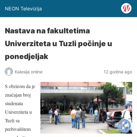
NEON Televizija
Nastava na fakultetima
Univerziteta u Tuzli počinje u
ponedjeljak
Kalesija online
12 godina ago
S obzirom da je
značajan broj
studenata
Univerziteta u
Tuzli sa
prebivalištem