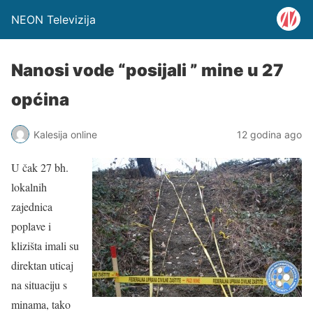
NEON Televizija
Nanosi vode “posijali ” mine u 27
općina
Kalesija online
12 godina ago
U čak 27 bh.
lokalnih
zajednica
poplave i
klizišta imali su
direktan uticaj
na situaciju s
minama, tako