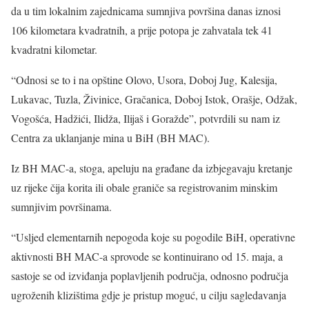
da u tim lokalnim zajednicama sumnjiva površina danas iznosi
106 kilometara kvadratnih, a prije potopa je zahvatala tek 41
kvadratni kilometar.
“Odnosi se to i na opštine Olovo, Usora, Doboj Jug, Kalesija,
Lukavac, Tuzla, Živinice, Gračanica, Doboj Istok, Orašje, Odžak,
Vogošća, Hadžići, Ilidža, Ilijaš i Goražde”, potvrdili su nam iz
Centra za uklanjanje mina u BiH (BH MAC).
Iz BH MAC-a, stoga, apeluju na građane da izbjegavaju kretanje
uz rijeke čija korita ili obale graniče sa registrovanim minskim
sumnjivim površinama.
“Usljed elementarnih nepogoda koje su pogodile BiH, operativne
aktivnosti BH MAC-a sprovode se kontinuirano od 15. maja, a
sastoje se od izviđanja poplavljenih područja, odnosno područja
ugroženih klizištima gdje je pristup moguć, u cilju sagledavanja