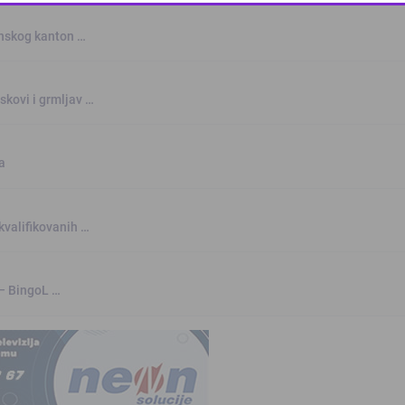
This popup will close in:
10
anskog kanton …
skovi i grmljav …
a
kvalifikovanih …
 – BingoL …