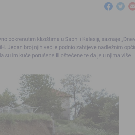
o pokrenutim klizištima u Sapni i Kalesiji, saznaje „Dne
BiH. Jedan broj njih već je podnio zahtjeve nadležnim opć
su im kuće porušene ili oštećene te da je u njima više