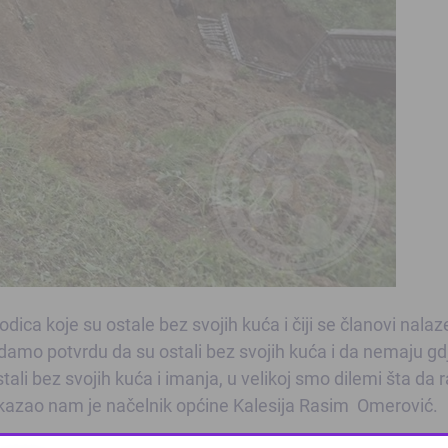
ica koje su ostale bez svojih kuća i čiji se članovi nalaz
zdamo potvrdu da su ostali bez svojih kuća i da nemaju gd
 ostali bez svojih kuća i imanja, u velikoj smo dilemi šta da 
– kazao nam je načelnik općine Kalesija Rasim Omerović.