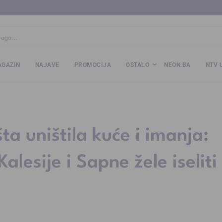
ba
www.kalesija.com
www.zvornik.ba
www.zivinice.org
www.kale
GAZIN
NAJAVE
PROMOCIJA
OSTALO
NEON.BA
NTV 
ta uništila kuće i imanja:
alesije i Sapne žele iseliti 