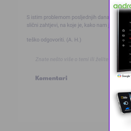
S istim problemom posljednjih dana susreću se
slični zahtjevi, na koje je, kako nam je kaz
teško odgovoriti. (A. H.)
Znate nešto više o temi ili želite prijaviti
Komentari