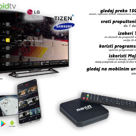
 i u općini Sapna. Nadležnoj općinskoj službi već su stig
ao načelnik Sapne Ismet Omerović, u ovom trenutku
 grešku u tekstu?