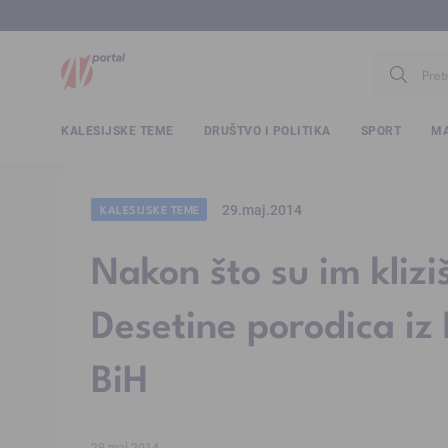
www.ntv.
KALESIJSKE TEME
DRUŠTVO I POLITIKA
SPORT
MA
29.maj.2014
KALESIJSKE TEME
Nakon što su im kliziš
Desetine porodica iz K
BiH
29.maj.2014