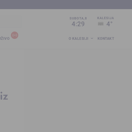
sija.co.ba
KALESIJA
SUBOTA,8
4:29
4°
UŽIVO
O KALESIJI
KONTAKT
iz