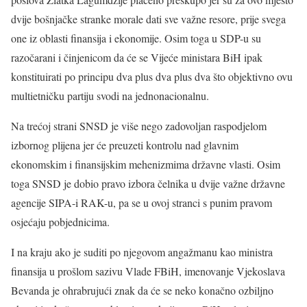
dvije bošnjačke stranke morale dati sve važne resore, prije svega
one iz oblasti finansija i ekonomije. Osim toga u SDP-u su
razočarani i činjenicom da će se Vijeće ministara BiH ipak
konstituirati po principu dva plus dva plus dva što objektivno ovu
multietničku partiju svodi na jednonacionalnu.
Na trećoj strani SNSD je više nego zadovoljan raspodjelom
izbornog plijena jer će preuzeti kontrolu nad glavnim
ekonomskim i finansijskim mehenizmima državne vlasti. Osim
toga SNSD je dobio pravo izbora čelnika u dvije važne državne
agencije SIPA-i RAK-u, pa se u ovoj stranci s punim pravom
osjećaju pobjednicima.
I na kraju ako je suditi po njegovom angažmanu kao ministra
finansija u prošlom sazivu Vlade FBiH, imenovanje Vjekoslava
Bevanda je ohrabrujući znak da će se neko konačno ozbiljno