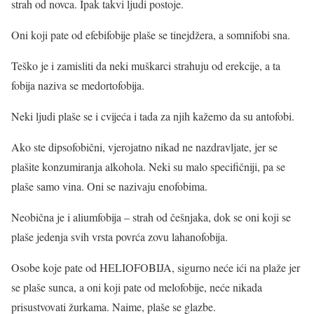
strah od novca. Ipak takvi ljudi postoje.
Oni koji pate od efebifobije plaše se tinejdžera, a somnifobi sna.
Teško je i zamisliti da neki muškarci strahuju od erekcije, a ta
fobija naziva se medortofobija.
Neki ljudi plaše se i cvijeća i tada za njih kažemo da su antofobi.
Ako ste dipsofobični, vjerojatno nikad ne nazdravljate, jer se
plašite konzumiranja alkohola. Neki su malo specifičniji, pa se
plaše samo vina. Oni se nazivaju enofobima.
Neobična je i aliumfobija – strah od češnjaka, dok se oni koji se
plaše jedenja svih vrsta povrća zovu lahanofobija.
Osobe koje pate od HELIOFOBIJA, sigurno neće ići na plaže jer
se plaše sunca, a oni koji pate od melofobije, neće nikada
prisustvovati žurkama. Naime, plaše se glazbe.