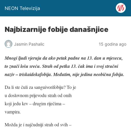
NEON Televizija
Najbizarnije fobije današnjice
Jasmin Pashalic
15 godina ago
Mnogi ljudi vjeruju da ako petak padne na 13. dan u mjesecu,
to znači lošu sreću. Strah od petka 13. čak ima i svoj ​​stručni
naziv – triskaidekafobija. Međutim, nije jedina neobična fobija.
Da li ste čuli za sanguivorifobiju? To je
u doslovnom prijevodu strah od onih
koji jedu krv – drugim riječima –
vampira.
Možda je i najčudniji strah od svih –