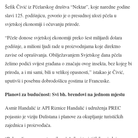
Šefik Čivić iz Pčelarskog društva “Nektar”, koje naredne godine
slavi 125. godišnjicu, govorio je o presudnoj ulozi pčela u
svjetskoj ekonomiji i očuvanju prirode.
“Pčele donose svjetskoj ekonomiji preko šest milijardi dolara
godišnje, a milioni ljudi rade u proizvodnjama koje direktno
zavise od oprašivanja. Obilježavanjem Svjetskog dana pčela
želimo podići svijest građana o značaju ovog insekta, bez kojeg bi
priroda, a i mi sami, bili u velikoj opasnosti,” istakao je Čivić,
uputivši i posebnu dobrodošlicu gostima iz Francuske.
Planovi za budućnost: Svi bh. brendovi na jednom mjestu
Asmir Handalić iz API Riznice Handalić i udruženja PREC
pojasnio je viziju Đulistana i planove za okupljanje turističkih
zajednica i proizvođača.