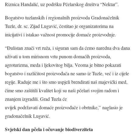
Riznica Handalić, uz podršku Pčelarskog društva “Nektar”.
Bogatstvo tuzlanskih i regionalnih proizvoda Gradonačelnik
Tuzle, dr. sc. Zijad Lugavić, čestitao je organizatorima na
inicijativi i istakao važnost promocije domaće proizvodnje.
“Đulistan znači vrt ruža, i siguran sam da ćemo naredna dva dana
uživati u tom mirisnom vrtu punom domaćih proizvoda,
agroturizma, meda i ljekovitog bilja. Veoma je bitno pokazati
bogatstvo i različitost proizvođača ne samo iz Tuzle, već i iz cijele
regije. Raduje me i što smo uspjeli brendirati naš majevički med,
čime smo zaštitili kvalitet koji su naši pčelari svojim radom i
znanjem izgradili. Grad Tuzla će
uvijek podržavati domaće proizvođače i obrtnike,” naglasio je
gradonačelnik Lugavić.
Svjetski dan pčela i očuvanje biodiverziteta