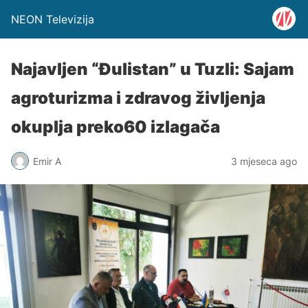
NEON Televizija
Najavljen “Đulistan” u Tuzli: Sajam
agroturizma i zdravog življenja
okuplja preko60 izlagača
Emir A
3 mjeseca ago