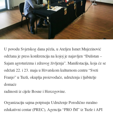
U povodu Svjetskog dana pčela, u Ateljeu Ismet Mujezinović
održana je press konferencija na kojoj je najavljen “Đulistan –
Sajam agroturizma i zdravog življenja”. Manifestacija, koja će se
održati 22. i 23. maja u Hrvatskom kulturnom centru “Sveti
Franjo” u Tuzli, okuplja proizvođače, udruženja i ljubitelje
domaće
radinosti iz cijele Bosne i Hercegovine.
Organizaciju sajma potpisuju Udruženje Porodično ruralno
edukativni centar (PREC), Agencija “PRO fM” iz Tuzle i API