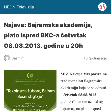
NEON Televizija
Najave: Bajramska akademija,
plato ispred BKC-a četvrtak
08.08.2013. godine u 20h
Jasmin
13 godina ago
MIZ Kalesija Vas poziva na
tradicionalnu Bajramsku
akademiju
koja će se održati
četvrtak 08.08.2013
u
.
godine (I dan ramazanskog-
bajrama), na platou ispred