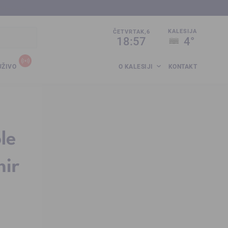
sija.co.ba
KALESIJA
ČETVRTAK,6
18:57
4°
UŽIVO
O KALESIJI
KONTAKT
le
mir