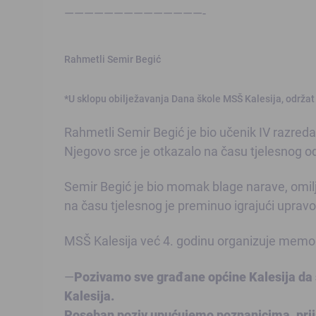
——————————————-
Rahmetli Semir Begić
*U sklopu obilježavanja Dana škole MSŠ Kalesija, održat ć
Rahmetli Semir Begić je bio učenik IV razreda
Njegovo srce je otkazalo na času tjelesnog o
Semir Begić je bio momak blage narave, omilj
na času tjelesnog je preminuo igrajući uprav
MSŠ Kalesija već 4. godinu organizuje memorij
—
Pozivamo sve građane općine Kalesija da
Kalesija.
Poseban poziv upućujemo poznanicima, prija