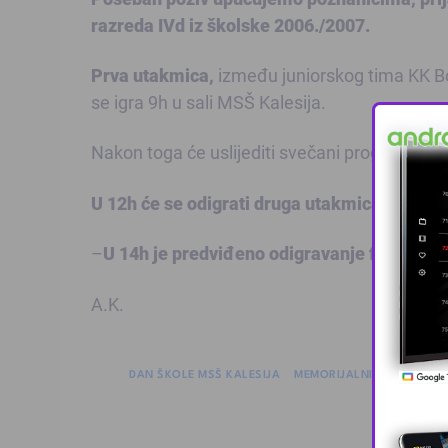
razreda IVd iz školske 2006./2007.
Prva utakmica,
između juniorskog tima KK Bosn
se igra 9h u sali MSŠ Kalesija.
Nakon toga će uslijediti svečani program obi
U 12h će se odigrati druga utakmica
, a sast
–
U 14h je predviđeno odigravanje finalnog
A.K.
DAN ŠKOLE MSŠ KALESIJA
MEMORIJALNI TURNIR U K