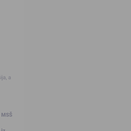
ja, a
e MSŠ
 iz