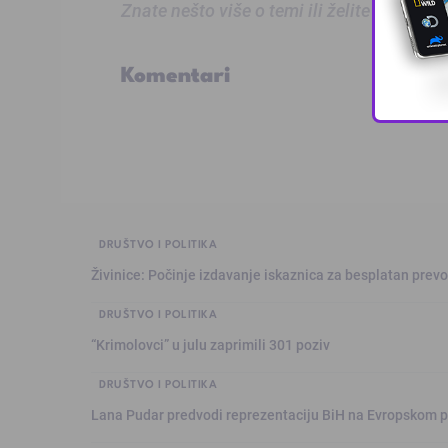
Znate nešto više o temi ili želite prijaviti
Komentari
DRUŠTVO I POLITIKA
Živinice: Počinje izdavanje iskaznica za besplatan prev
DRUŠTVO I POLITIKA
“Krimolovci” u julu zaprimili 301 poziv
DRUŠTVO I POLITIKA
Lana Pudar predvodi reprezentaciju BiH na Evropskom p