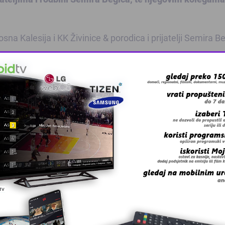
a Kalesija i KK Živinice & porodica i prijatelji Semira B
lježavanja Dana škole.
at će se “CEZAM” Tojšići i profesori MSŠ Kalesija.
 meča
, u kojem će se sastati pobjednici ovih parova.
OŠARCI
SEMIR BEGIĆ