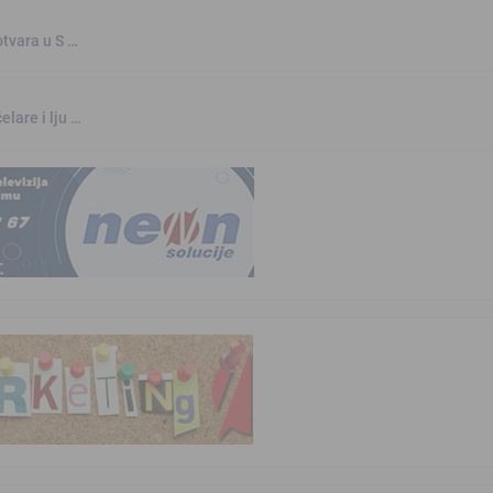
otvara u S …
elare i lju …