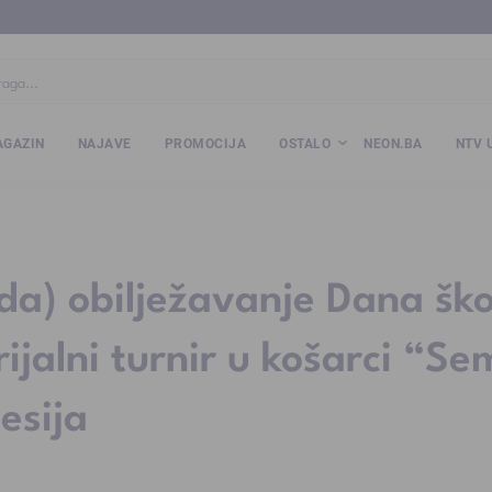
ba
www.kalesija.com
www.zvornik.ba
www.zivinice.org
www.kale
GAZIN
NAJAVE
PROMOCIJA
OSTALO
NEON.BA
NTV 
da) obilježavanje Dana ško
jalni turnir u košarci “Se
esija