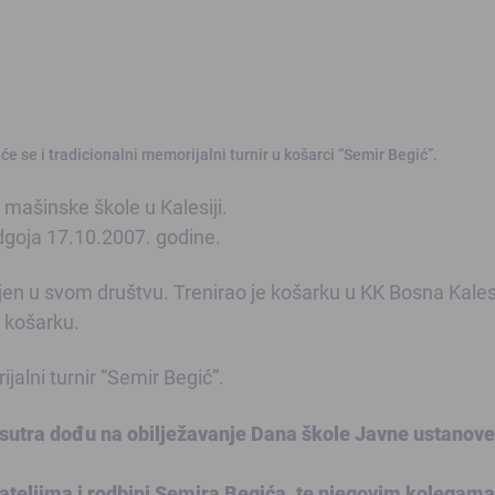
e se i tradicionalni memorijalni turnir u košarci “Semir Begić”.
 mašinske škole u Kalesiji.
dgoja 17.10.2007. godine.
en u svom društvu. Trenirao je košarku u KK Bosna Kalesi
o košarku.
alni turnir “Semir Begić”.
 sutra dođu na obilježavanje Dana škole Javne ustanov
teljima i rodbini Semira Begića, te njegovim kolegama