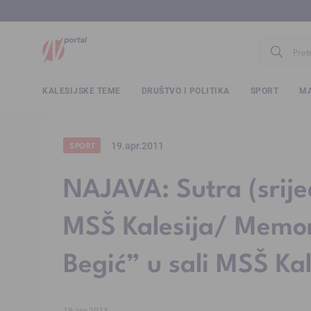
www.ntv.
KALESIJSKE TEME
DRUŠTVO I POLITIKA
SPORT
MA
19.apr.2011
SPORT
NAJAVA: Sutra (srije
MSŠ Kalesija/ Memori
Begić” u sali MSŠ Kal
19.apr.2011