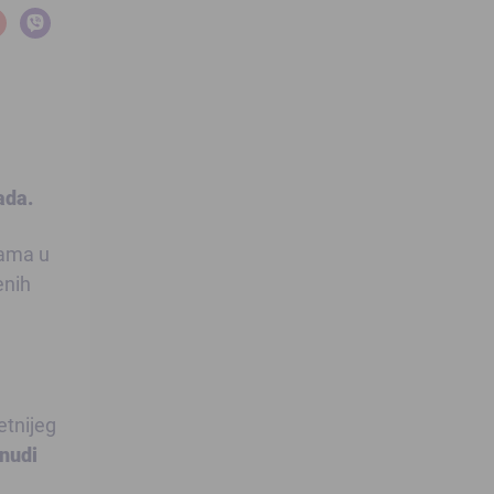
ada.
rama u
enih
etnijeg
nudi