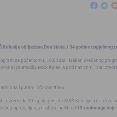
Š Kalesija obilježava Dan škole, i 34 godine uspješnog r
 program sa početkom u 10:00 sati. Nakon svečanog prog
izovana i promocija MSŠ Kalesija pod nazivom “Dan otvor
zentirana i putem info-punktova.
mih razreda da 20. aprila posjete MSŠ Kalesija u cilju kvalit
akšeg opredjeljenja u izboru nekih od
13 zanimanja koje 