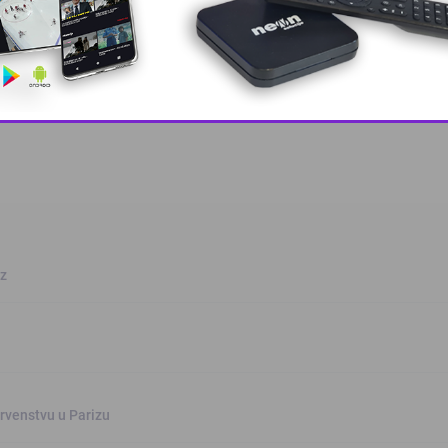
 grešku u tekstu?
This popup will close in:
6
oz
rvenstvu u Parizu