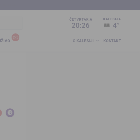
sija.co.ba
KALESIJA
ČETVRTAK,6
20:26
4°
UŽIVO
O KALESIJI
KONTAKT