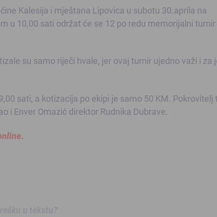
ćine Kalesija i mještana Lipovica u subotu 30.aprila na
u 10,00 sati održat će se 12 po redu memorijalni turnir
ale su samo riječi hvale, jer ovaj turnir ujedno važi i za 
9,00 sati, a kotizacija po ekipi je samo 50 KM. Pokrovitelj 
ao i Enver Omazić direktor Rudnika Dubrave.
online.
 grešku u tekstu?