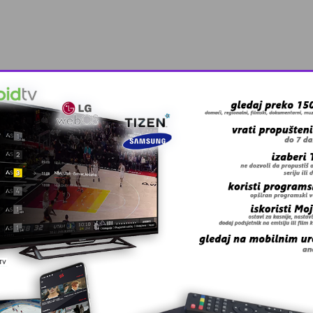
oz
rvenstvu u Parizu