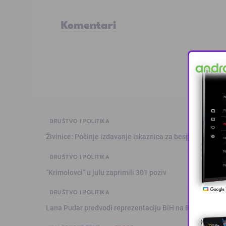
Komentari
DRUŠTVO I POLITIKA
Živinice: Počinje izdavanje iskaznica za besplatan prev
DRUŠTVO I POLITIKA
“Krimolovci” u julu zaprimili 301 poziv
DRUŠTVO I POLITIKA
Lana Pudar predvodi reprezentaciju BiH na Evropskom p