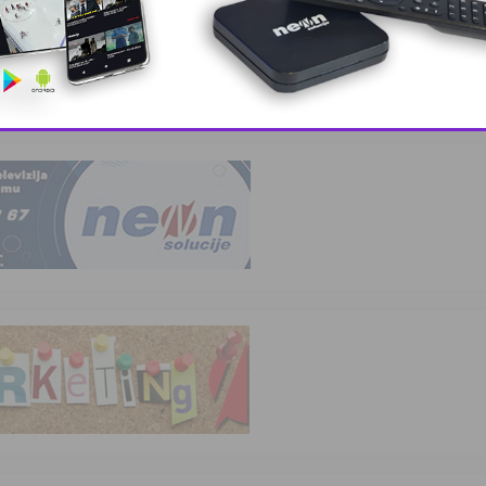
otvara u S …
elare i lju …
This popup will close in:
10