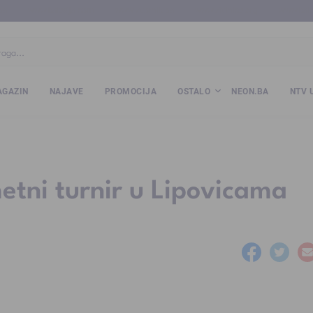
ba
www.kalesija.com
www.zvornik.ba
www.zivinice.org
www.kale
GAZIN
NAJAVE
PROMOCIJA
OSTALO
NEON.BA
NTV 
ni turnir u Lipovicama