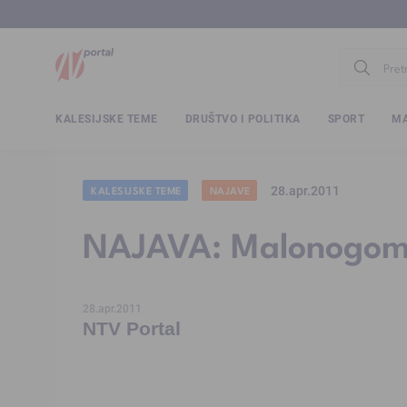
www.ntv.
KALESIJSKE TEME
DRUŠTVO I POLITIKA
SPORT
MA
28.apr.2011
KALESIJSKE TEME
NAJAVE
NAJAVA: Malonogomet
28.apr.2011
NTV Portal