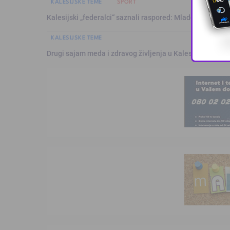
KALESIJSKE TEME
SPORT
Kalesijski „federalci“ saznali raspored: Mladost sezonu 
KALESIJSKE TEME
Drugi sajam meda i zdravog življenja u Kalesiji okupio pč