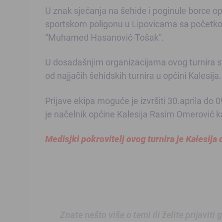
U znak sjećanja na šehide i poginule borce op
sportskom poligonu u Lipovicama sa početkom 
“Muhamed Hasanović-Tošak”.
U dosadašnjim organizacijama ovog turnira stiz
od najjačih šehidskih turnira u općini Kalesija.
Prijave ekipa moguće je izvršiti 30.aprila do 0
je načelnik općine Kalesija Rasim Omerović k
Medisjki pokrovitelj ovog turnira je Kalesija 
Znate nešto više o temi ili želite prijaviti