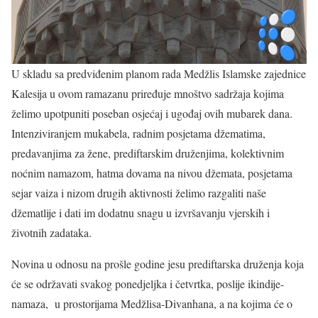
U skladu sa predviđenim planom rada Medžlis Islamske zajednice
Kalesija u ovom ramazanu priređuje mnoštvo sadržaja kojima
želimo upotpuniti poseban osjećaj i ugođaj ovih mubarek dana.
Intenziviranjem mukabela, radnim posjetama džematima,
predavanjima za žene, prediftarskim druženjima, kolektivnim
noćnim namazom, hatma dovama na nivou džemata, posjetama
sejar vaiza i nizom drugih aktivnosti želimo razgaliti naše
džematlije i dati im dodatnu snagu u izvršavanju vjerskih i
životnih zadataka.
Novina u odnosu na prošle godine jesu prediftarska druženja koja
će se održavati svakog ponedjeljka i četvrtka, poslije ikindije-
namaza, u prostorijama Medžlisa-Divanhana, a na kojima će o