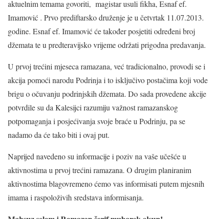
aktuelnim temama govoriti, magistar usuli fikha, Esnaf ef.
Imamović . Prvo prediftarsko druženje je u četvrtak 11.07.2013.
godine. Esnaf ef. Imamović će također posjetiti određeni broj
džemata te u predteravijsko vrijeme održati prigodna predavanja.
U prvoj trećini mjeseca ramazana, već tradicionalno, provodi se i
akcija pomoći narodu Podrinja i to isključivo postačima koji vode
brigu o očuvanju podrinjskih džemata. Do sada provedene akcije
potvrdile su da Kalesijci razumiju važnost ramazanskog
potpomaganja i posjećivanja svoje braće u Podrinju, pa se
nadamo da će tako biti i ovaj put.
Naprijed navedeno su informacije i poziv na vaše učešće u
aktivnostima u prvoj trećini ramazana. O drugim planiranim
aktivnostima blagovremeno ćemo vas informisati putem mjesnih
imama i raspoloživih sredstava informisanja.
Mahsuz selam i Ramazan šerif mubarek olsun!