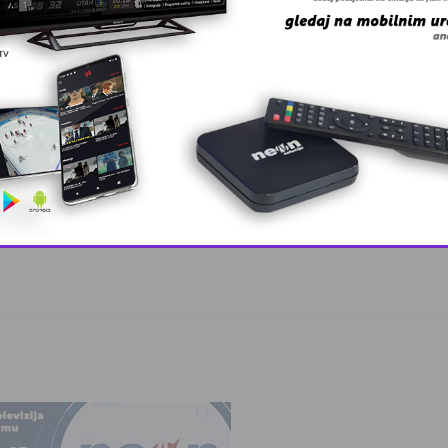
 Zmaj učestvov …
, lider ko …
This popup will close in:
10