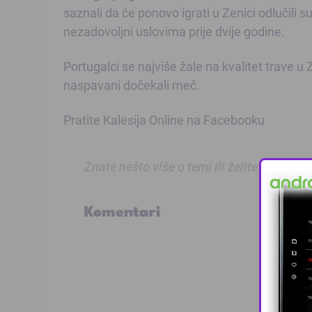
saznali da će ponovo igrati u Zenici odlučili su
nezadovoljni uslovima prije dvije godine.
Portugalci se najviše žale na kvalitet trave u Z
naspavani dočekali meč.
Pratite
Kalesija Online na Facebooku
Znate nešto više o temi ili želite prijaviti
Komentari