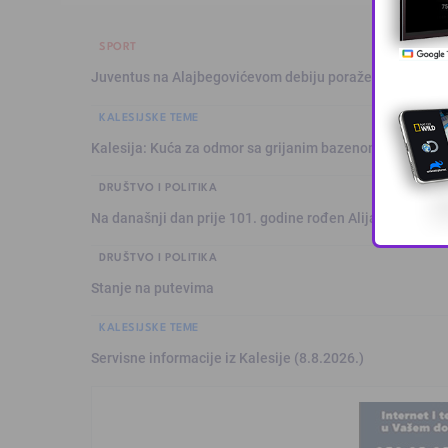
SPORT
Juventus na Alajbegovićevom debiju poražen od Intera,
KALESIJSKE TEME
Kalesija: Kuća za odmor sa grijanim bazenom
DRUŠTVO I POLITIKA
Na današnji dan prije 101. godine rođen Alija Izetbegović
DRUŠTVO I POLITIKA
Stanje na putevima
KALESIJSKE TEME
Servisne informacije iz Kalesije (8.8.2026.)