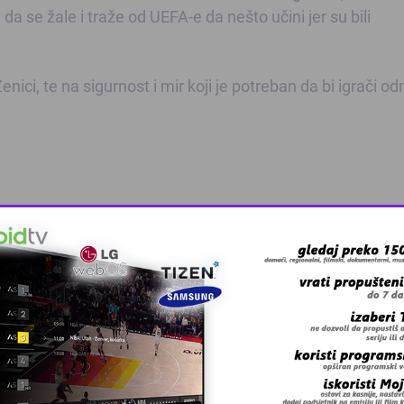
 da se žale i traže od UEFA-e da nešto učini jer su bili
enici, te na sigurnost i mir koji je potreban da bi igrači od
 grešku u tekstu?