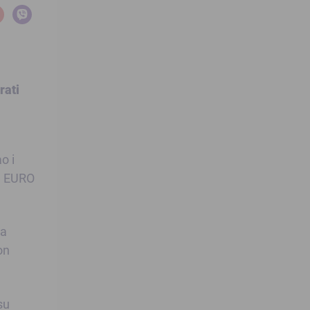
rati
o i
za EURO
da
on
su