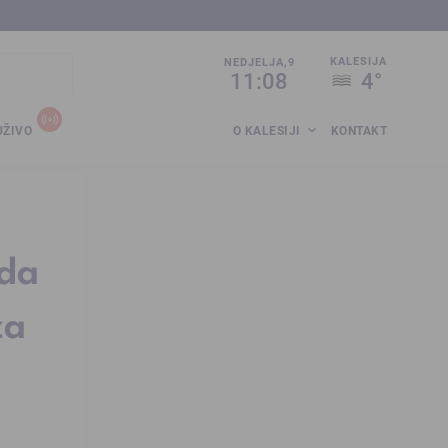
sija.co.ba
KALESIJA
NEDJELJA,9
11:08
4°
UŽIVO
O KALESIJI
KONTAKT
eda
za