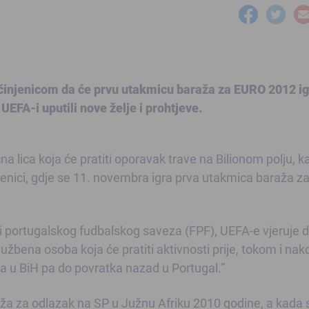
činjenicom da će prvu utakmicu baraža za EURO 2012 ig
EFA-i uputili nove želje i prohtjeve.
 lica koja će pratiti oporavak trave na Bilionom polju, ka
 Zenici, gdje se 11. novembra igra prva utakmica baraža 
 portugalskog fudbalskog saveza (FPF), UEFA-e vjeruje 
lužbena osoba koja će pratiti aktivnosti prije, tokom i nak
a u BiH pa do povratka nazad u Portugal.”
raža za odlazak na SP u Južnu Afriku 2010 godine, a kada 