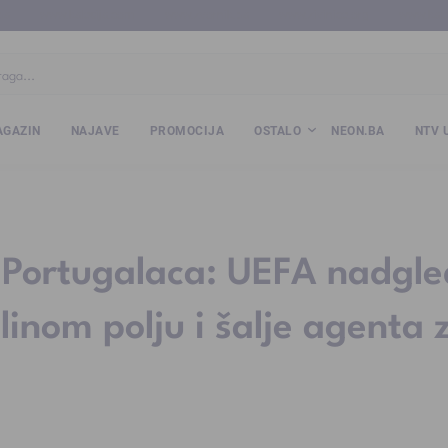
ba
www.kalesija.com
www.zvornik.ba
www.zivinice.org
www.kale
GAZIN
NAJAVE
PROMOCIJA
OSTALO
NEON.BA
NTV 
h Portugalaca: UEFA nadgl
inom polju i šalje agenta 