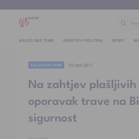
www.ntv.
KALESIJSKE TEME
DRUŠTVO I POLITIKA
SPORT
MA
03.nov.2011
KALESIJSKE TEME
Na zahtjev plašljivi
oporavak trave na Bil
sigurnost
03.nov.2011