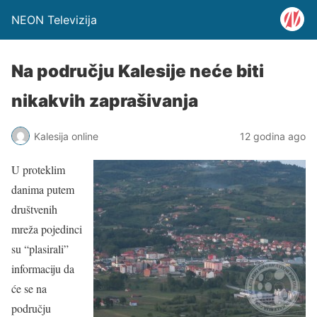
NEON Televizija
Na području Kalesije neće biti
nikakvih zaprašivanja
Kalesija online
12 godina ago
U proteklim
danima putem
društvenih
mreža pojedinci
su “plasirali”
informaciju da
će se na
području