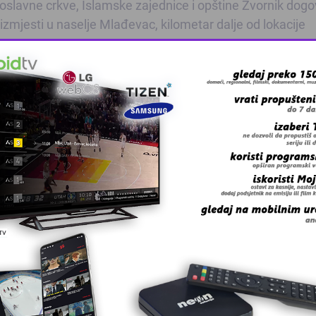
lavne crkve, Islamske zajednice i opštine Zvornik dogov
 izmjesti u naselje Mlađevac, kilometar dalje od lokacije
 nakon čega je počela gradnja džamije u Diviču. I crkva S
ove godine.
 grešku u tekstu?