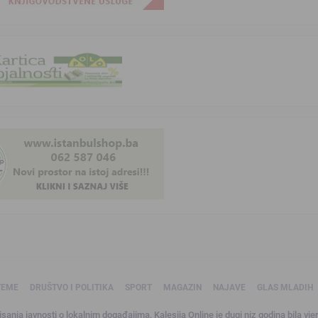
TEME
DRUŠTVO I POLITIKA
SPORT
MAGAZIN
NAJAVE
GLAS MLADIH
sanja javnosti o lokalnim događajima, Kalesija Online je dugi niz godina bila vjer