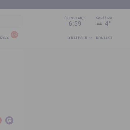
sija.co.ba
KALESIJA
ČETVRTAK,6
6:59
4°
UŽIVO
O KALESIJI
KONTAKT