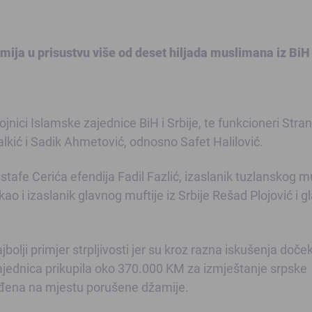
ija u prisustvu više od deset hiljada muslimana iz BiH i
jnici Islamske zajednice BiH i Srbije, te funkcioneri Stra
lkić i Sadik Ahmetović, odnosno Safet Halilović.
stafe Cerića efendija Fadil Fazlić, izaslanik tuzlanskog mu
o i izaslanik glavnog muftije iz Srbije Rešad Plojović i g
bolji primjer strpljivosti jer su kroz razna iskušenja doček
ajednica prikupila oko 370.000 KM za izmještanje srpske
građena na mjestu porušene džamije.