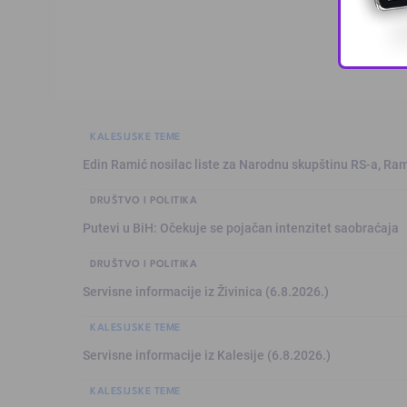
KALESIJSKE TEME
Edin Ramić nosilac liste za Narodnu skupštinu RS-a, Ram
DRUŠTVO I POLITIKA
Putevi u BiH: Očekuje se pojačan intenzitet saobraćaja
DRUŠTVO I POLITIKA
Servisne informacije iz Živinica (6.8.2026.)
KALESIJSKE TEME
Servisne informacije iz Kalesije (6.8.2026.)
KALESIJSKE TEME