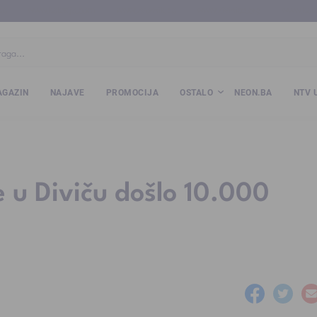
ba
www.kalesija.com
www.zvornik.ba
www.zivinice.org
www.kale
GAZIN
NAJAVE
PROMOCIJA
OSTALO
NEON.BA
NTV 
 u Diviču došlo 10.000