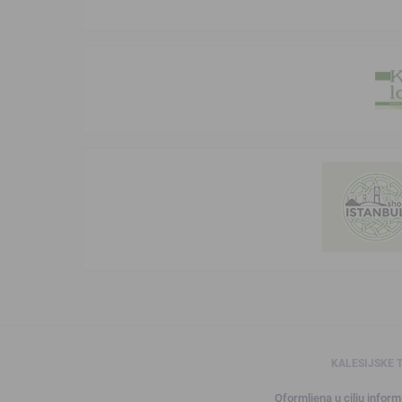
KALESIJSKE 
Oformljena u cilju informi