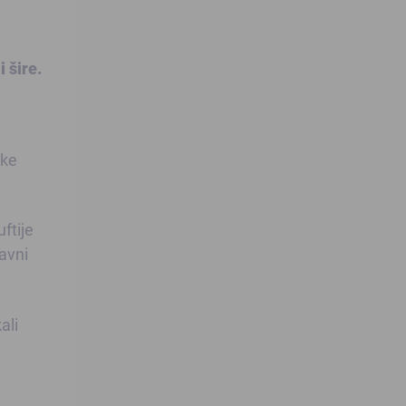
 šire.
nke
ftije
lavni
ali