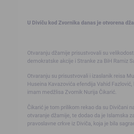
U Diviču kod Zvornika danas je otvorena džam
Otvaranju džamije prisustvovali su velikodosto
demokratske akcije i Stranke za BiH Ramiz Sa
Otvaranju su prisustvovali i izaslanik reisa Mu
Huseina Kavazovića efendija Vahid Fazlović, ka
imam medžlisa Zvornik Nurija Čikarić.
Čikarić je tom prilikom rekao da su Divičani naj
otvaranje džamije, te dodao da je Islamska z
pravoslavne crkve iz Diviča, koja je bila sa