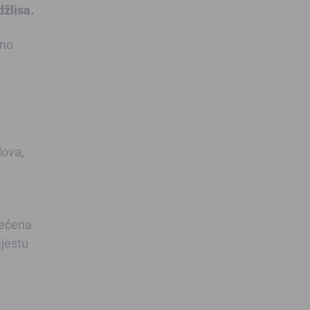
džlisa.
ano
dova,
većena
jestu