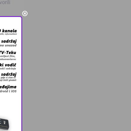
orili
vetog