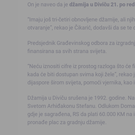
On je naveo da je
džamija u Diviču 21. po red
“Imaju još tri-četiri obnovljene džamije, ali
otvaranje”, rekao je Čikarić, dodavši da se te 
Predsjednik Građevinskog odbora za izgradnju
finansirana sa svih strana svijeta.
“Neću iznositi cifre iz prostog razloga što će 
kada će biti dostupan svima koji žele”, rekao j
dijaspore širom svijeta, pomoći vjernika, kao 
Džamija u Diviču srušena je 1992. godine. N
Svetom Arhiđakonu Stefanu. Odlukom Doma za
gdje je sagrađena, RS da plati 60.000 KM na i
pronađe plac za gradnju džamije.