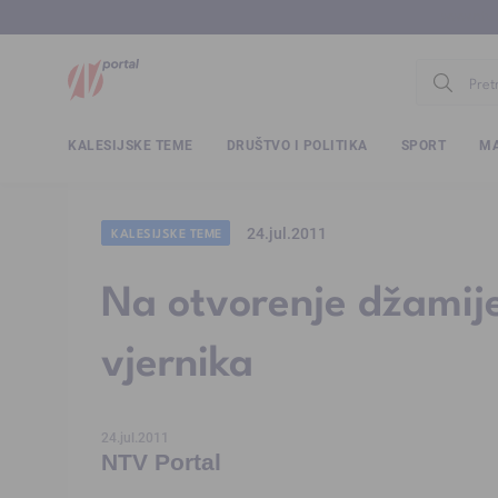
www.ntv.
KALESIJSKE TEME
DRUŠTVO I POLITIKA
SPORT
MA
24.jul.2011
KALESIJSKE TEME
Na otvorenje džamije
vjernika
24.jul.2011
NTV Portal