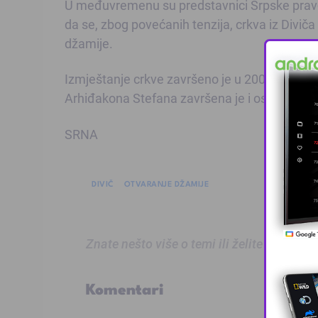
U međuvremenu su predstavnici Srpske pravos
da se, zbog povećanih tenzija, crkva iz Diviča
džamije.
Izmještanje crkve završeno je u 2008. godini,
Arhiđakona Stefana završena je i osveštana 
SRNA
DIVIČ
OTVARANJE DŽAMIJE
Znate nešto više o temi ili želite prijaviti
Komentari