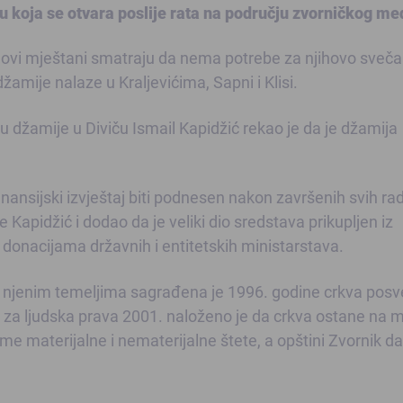
u koja se otvara poslije rata na području zvorničkog me
 njihovi mještani smatraju da nema potrebe za njihovo sveč
džamije nalaze u Kraljevićima, Sapni i Klisi.
 džamije u Diviču Ismail Kapidžić rekao je da je džamija
finansijski izvještaj biti podnesen nakon završenih svih ra
e Kapidžić i dodao da je veliki dio sredstava prikupljen iz
i donacijama državnih i entitetskih ministarstava.
a njenim temeljima sagrađena je 1996. godine crkva pos
 ljudska prava 2001. naloženo je da crkva ostane na m
me materijalne i nematerijalne štete, a opštini Zvornik da