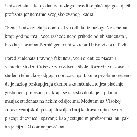
Univerziteta, a kao jedan od razloga navodi se plaćanje gostujućih
profesora jer nemamo svog školovanog kadra.
“Senat Univerziteta je donio takvu odluku iz razloga što smo na
kraju godine imali veće rashode nego prihode od tih studenata”,
kazala je Jasmina Berbić generalni sekretar Univerziteta u Tuzli.
Pored studenata Pravnog fakulteta, veću cijenu će plaćati i
vanredni studenti Visoke zdravstvene škole, Razredne nastave te
studenti tehničkog odgoja i obrazovanja. Iako je prvobitno rečeno
da je razlog poskupljenja ekonomska računica to jest plaćanje
gostujućih profesora, na kraju se ispostavilo da je u pitanju i
manjak studenata na nekim odsijecima. Međutim na Visokoj
zdravstvenoj školi postoji dovoljan broj kadrova kojima se ne
plaćaju dnevnice i spavanje kao gostujućim profesorima, ali ipak
im je cijena školarine povećana.