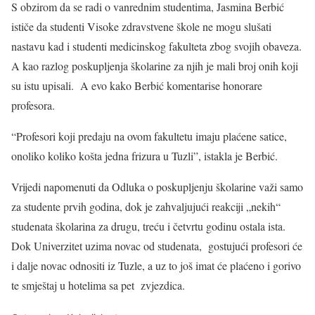
S obzirom da se radi o vanrednim studentima, Jasmina Berbić
ističe da studenti Visoke zdravstvene škole ne mogu slušati
nastavu kad i studenti medicinskog fakulteta zbog svojih obaveza.
A kao razlog poskupljenja školarine za njih je mali broj onih koji
su istu upisali. A evo kako Berbić komentarise honorare
profesora.
“Profesori koji predaju na ovom fakultetu imaju plaćene satice,
onoliko koliko košta jedna frizura u Tuzli”, istakla je Berbić.
Vrijedi napomenuti da Odluka o poskupljenju školarine važi samo
za studente prvih godina, dok je zahvaljujući reakciji „nekih“
studenata školarina za drugu, treću i četvrtu godinu ostala ista.
Dok Univerzitet uzima novac od studenata, gostujući profesori će
i dalje novac odnositi iz Tuzle, a uz to još imat će plaćeno i gorivo
te smještaj u hotelima sa pet zvjezdica.