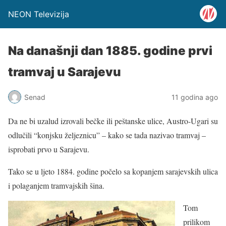
NEON Televizija
Na današnji dan 1885. godine prvi
tramvaj u Sarajevu
Senad
11 godina ago
Da ne bi uzalud izrovali bečke ili peštanske ulice, Austro-Ugari su
odlučili “konjsku željeznicu” – kako se tada nazivao tramvaj –
isprobati prvo u Sarajevu.
Tako se u ljeto 1884. godine počelo sa kopanjem sarajevskih ulica
i polaganjem tramvajskih šina.
Tom
prilikom