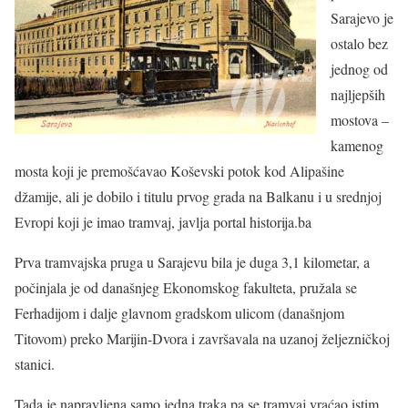
Sarajevo je
ostalo bez
jednog od
najljepših
mostova –
kamenog
mosta koji je premošćavao Koševski potok kod Alipašine
džamije, ali je dobilo i titulu prvog grada na Balkanu i u srednjoj
Evropi koji je imao tramvaj, javlja portal historija.ba
Prva tramvajska pruga u Sarajevu bila je duga 3,1 kilometar, a
počinjala je od današnjeg Ekonomskog fakulteta, pružala se
Ferhadijom i dalje glavnom gradskom ulicom (današnjom
Titovom) preko Marijin-Dvora i završavala na uzanoj željezničkoj
stanici.
Tada je napravljena samo jedna traka pa se tramvaj vraćao istim