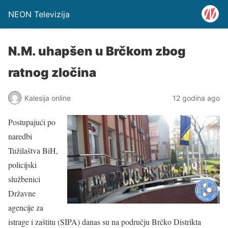
NEON Televizija
N.M. uhapšen u Brčkom zbog
ratnog zločina
Kalesija online
12 godina ago
Postupajući po
naredbi
Tužilaštva BiH,
policijski
službenici
Državne
agencije za
istrage i zaštitu (SIPA) danas su na području Brčko Distrikta