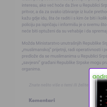
interesu, ako već hoće da žive u Republici Sr
pritvor, a da za svako izbivanje iz kuće pretho
kažu gdje idu, šta će raditi i s kim će biti i ko
policiju pa ispričaju i informišu je o svemu što
neće biti optuženi da su vehabije i da spremaj
Možda Ministarstvo unutrašnjih Republike Srp
„muslimanskoj” prijetnji, radi operativnosti i
predlože da se muslimanima u Republici Srpskoj
„savjesni” građani Republike Srpske mogu prat
organima.
Znate nešto više o temi ili želite prijaviti
Komentari