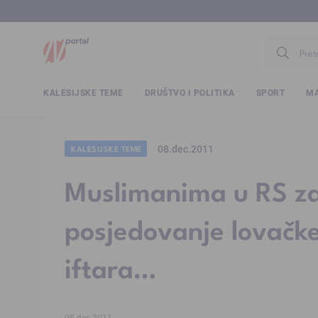
www.ntv.
KALESIJSKE TEME
DRUŠTVO I POLITIKA
SPORT
MA
08.dec.2011
KALESIJSKE TEME
Muslimanima u RS zab
posjedovanje lovačke
iftara…
08.dec.2011