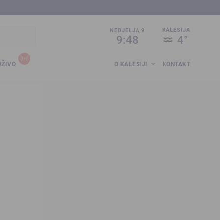
sija.co.ba
KALESIJA
NEDJELJA,9
9:48
4°
UŽIVO
O KALESIJI
KONTAKT