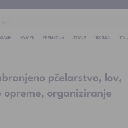
ba
www.kalesija.com
www.zvornik.ba
www.zivinice.org
www.kale
GAZIN
NAJAVE
PROMOCIJA
OSTALO
NEON.BA
NTV 
ranjeno pčelarstvo, lov,
 opreme, organiziranje