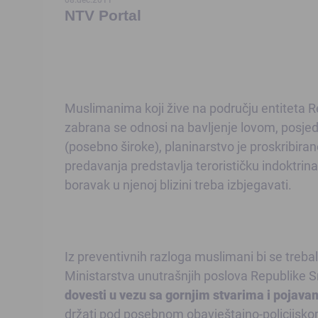
NTV Portal
Muslimanima koji žive na području entiteta 
zabrana se odnosi na bavljenje lovom, posjed
(posebno široke), planinarstvo je proskribiran
predavanja predstavlja terorističku indoktrina
boravak u njenoj blizini treba izbjegavati.
Iz preventivnih razloga muslimani bi se trebal
Ministarstva unutrašnjih poslova Republike S
dovesti u vezu sa gornjim stvarima i pojavam
držati pod posebnom obavještajno-policijskom