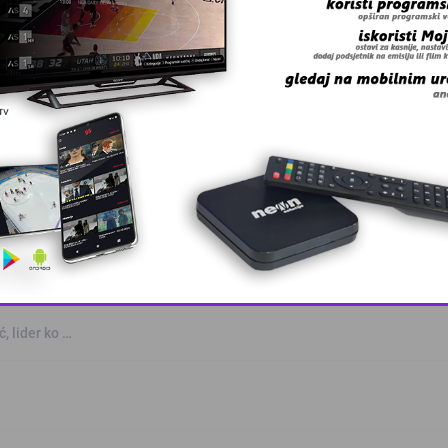
 Zmaj učestvov …
This popup will close in:
10
, lider ko …