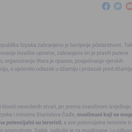
Republika Srpska zabranjeno je bavljenje pčelarstvom. Ta
ovanje lovačke opreme, zabranjeno im je praviti puteve
o, organiziranje iftara je opasno, posjećivanje vjerskih
ciju, a općenito odlazak u džamiju i prolazak pred džamije 
i kloniti navedenih stvari, jer prema zvaničnom izvještaju
rpske i ministra Stanislava Čađe,
muslimani koji se mog
a potencijalni su teroristi
, a sve potencijalne teroriste t
 prismotrom. Dakle, najbolje je za muslimane, i u njihov