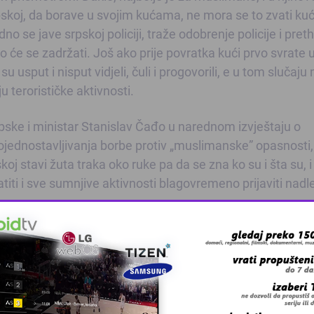
pskoj, da borave u svojim kućama, ne mora se to zvati kuć
dno se jave srpskoj policiji, traže odobrenje policije i pre
liko će se zadržati. Još ako prije povratka kući prvo svrate 
 su usput i nisput vidjeli, čuli i progovorili, e u tom slučaj
u terorističke aktivnosti.
ske i ministar Stanislav Čađo u narednom izvještaju o
 pojednostavljivanja borbe protiv „muslimanske” opasnosti,
 stavi žuta traka oko ruke pa da se zna ko su i šta su, i
iti i sve sumnjive aktivnosti blagovremeno prijaviti nad
 grešku u tekstu?