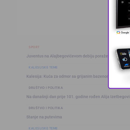
SPORT
Juventus na Alajbegovićevom debiju poražen od Intera,
KALESIJSKE TEME
Kalesija: Kuća za odmor sa grijanim bazenom
DRUŠTVO I POLITIKA
Na današnji dan prije 101. godine rođen Alija Izetbegović
DRUŠTVO I POLITIKA
Stanje na putevima
KALESIJSKE TEME