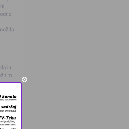
ni
thodno
u
u možda
 da ih
ležnim