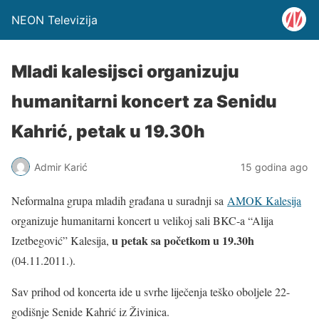
NEON Televizija
Mladi kalesijsci organizuju
humanitarni koncert za Senidu
Kahrić, petak u 19.30h
Admir Karić
15 godina ago
Neformalna grupa mladih građana u suradnji sa
AMOK Kalesija
organizuje humanitarni koncert u velikoj sali BKC-a “Alija
u petak sa početkom u 19.30h
Izetbegović” Kalesija,
(04.11.2011.).
Sav prihod od koncerta ide u svrhe liječenja teško oboljele 22-
godišnje Senide Kahrić iz Živinica.