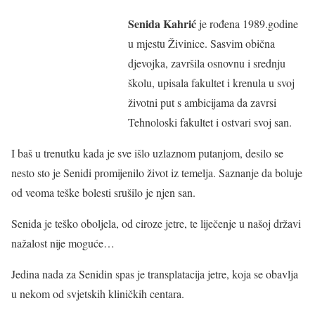
Senida Kahrić
je rođena 1989.godine
u mjestu Živinice. Sasvim obična
djevojka, završila osnovnu i srednju
školu, upisala fakultet i krenula u svoj
životni put s ambicijama da zavrsi
Tehnoloski fakultet i ostvari svoj san.
I baš u trenutku kada je sve išlo uzlaznom putanjom, desilo se
nesto sto je Senidi promijenilo život iz temelja. Saznanje da boluje
od veoma teške bolesti srušilo je njen san.
Senida je teško oboljela, od ciroze jetre, te liječenje u našoj državi
nažalost nije moguće…
Jedina nada za Senidin spas je transplatacija jetre, koja se obavlja
u nekom od svjetskih kliničkih centara.