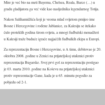
Mire je već bio na meti Bayerna, Chelsea, Reala, Barce (…) u
gradu gladijatora ga već vide kao nasljednika legendarnog Totija.
Nakon Salihamidžića koji je veoma mlad svijetom prnijeo ime
Bosne i Hercegovine i rođene Jablanice, za Kalesiju se itekako
čulo proteklih godina širom svijeta, a mnogi fudbalski menadžeri
u Kalesiji traže buduće igrače najjaččih fudbalkih ekipa u Europi.
Za reprezentaciju Bosne i Hercegovine, u A timu, debitovao je 20.
oktobra 2008. godine u Zenici na prijateljskoj utakmici protiv
reprezentacija Bugarske. Svoj prvi gol za reprezentaciju postigao
je 03. marta 2010. godine na Koševu na prijateljskoj utakmici
protiv reprezentacije Gane, kada je u 65. minutu pogodio za
pobjedu od 2-1.