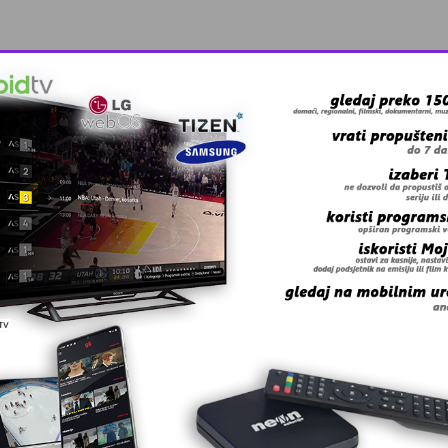
 grešku u tekstu?