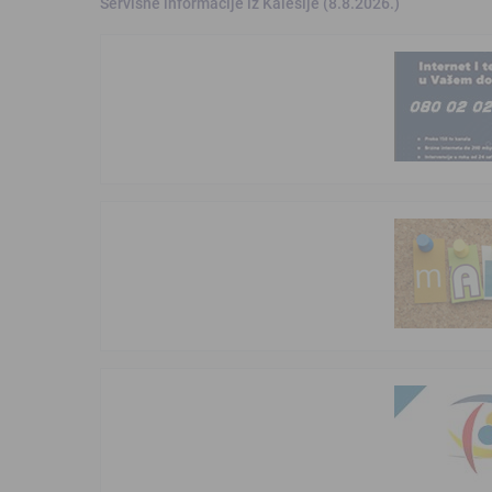
Servisne informacije iz Kalesije (8.8.2026.)