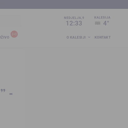
sija.co.ba
KALESIJA
NEDJELJA,9
12:33
4°
UŽIVO
O KALESIJI
KONTAKT
” -