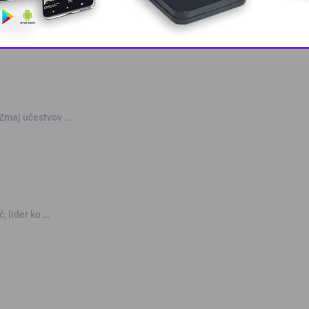
This popup will close in:
10
 Zmaj učestvov …
, lider ko …