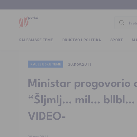
www.ntv.
KALESIJSKE TEME
DRUŠTVO I POLITIKA
SPORT
MA
30.nov.2011
KALESIJSKE TEME
Ministar progovorio o
“Šljmlj… mil… bllbl…
VIDEO-
30.nov.2011