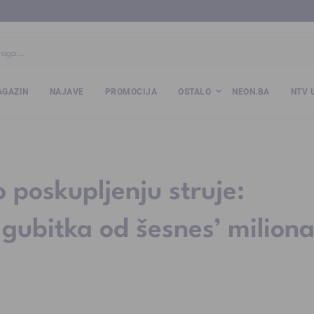
ba
www.kalesija.com
www.zvornik.ba
www.zivinice.org
www.kale
GAZIN
NAJAVE
PROMOCIJA
OSTALO
NEON.BA
NTV 
 poskupljenju struje:
 gubitka od šesnes’ miliona