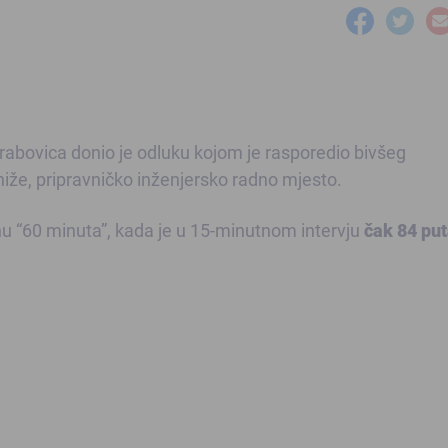
Grabovica donio je odluku kojom je
rasporedio bivšeg
iže, pripravničko inženjersko radno mjesto
.
 “60 minuta”, kada je u 15-minutnom intervju
čak 84 pu