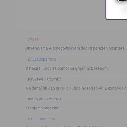
SPORT
Juventus na Alajbegovićevom debiju poražen od Intera,
KALESIJSKE TEME
Kalesija: Kuća za odmor sa grijanim bazenom
DRUŠTVO I POLITIKA
Na današnji dan prije 101. godine rođen Alija Izetbegović
DRUŠTVO I POLITIKA
Stanje na putevima
KALESIJSKE TEME