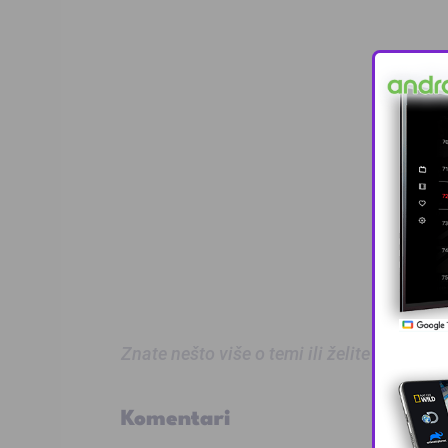
Znate nešto više o temi ili želite prijaviti
Komentari