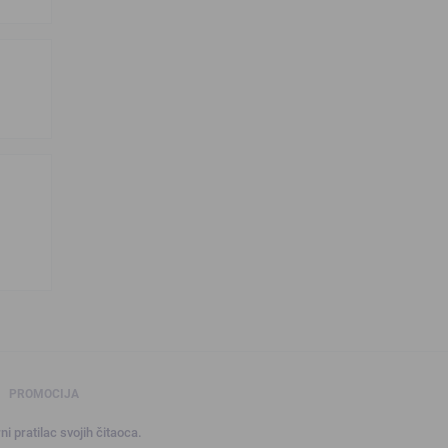
PROMOCIJA
ni pratilac svojih čitaoca.